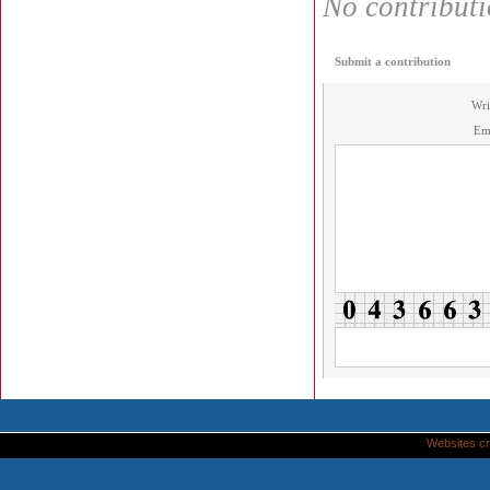
No contributio
Submit a contribution
Wri
Em
Websites cr