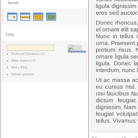
Agenda
ligula dignissi
eros sed auctor
Donec rhoncus, 
et ornare elit s
FAQs
Nunc in tellus 
urna. Praesent p
pretium risus.
Technical Questions (2)
ornare ligula se
Other matters (1)
ligula. Donec l
Add a FAQ
interdum, nunc 
Submit question
Ut ac massa ac 
eu cursus nisl.
nisi faucibus f
dictum feugiat
dignissim. Nam p
feugiat volutpa
tellus. Vivamus 