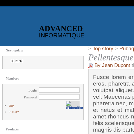
ADVANCED
INFORMATIQUE
>
Top story
>
Rubriq
Next update
Pellentesque
06:21:49
By Jean Dupont
t
Fusce lorem era
Members
eros, pharetra a
volutpat alique
Login
vel. Maecenas p
Password
pharetra nec, ma
Join
et netus et mal
Id lost?
amet rhoncus n
felis scelerisqu
magnis dis partu
Products