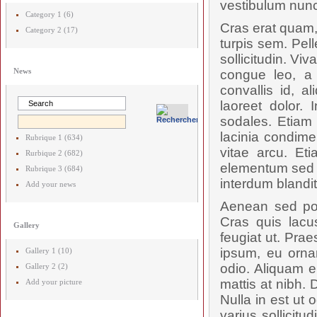
vestibulum nunc
Category 1 (6)
Cras erat quam,
Category 2 (17)
turpis sem. Pel
sollicitudin. V
News
congue leo, a 
convallis id, 
laoreet dolor. 
sodales. Etiam 
lacinia condime
Rubrique 1 (634)
vitae arcu. Et
Rurbique 2 (682)
elementum sed p
Rubrique 3 (684)
interdum blandit.
Add your news
Aenean sed posu
Cras quis lac
Gallery
feugiat ut. Prae
ipsum, eu orna
Gallery 1 (10)
odio. Aliquam e
Gallery 2 (2)
mattis at nibh. 
Add your picture
Nulla in est ut 
varius sollicit