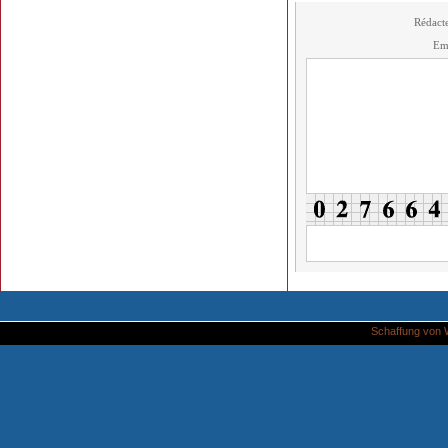
Rédact
Em
Schaffung von 