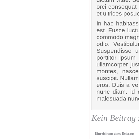
orci consequat 
et ultrices posu
In hac habitass
est. Fusce luct
commodo magna t
odio. Vestibul
Suspendisse u
porttitor ipsum
ullamcorper jus
montes, nascet
suscipit. Nulla
eros. Duis a ve
nunc diam, id d
malesuada nunc,
Kein Beitrag 
Einreichung eines Beitrags