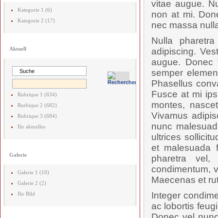
vitae augue. Nu
Kategorie 1 (6)
non at mi. Done
Kategorie 2 (17)
nec massa nulla
Nulla pharetr
Aktuell
adipiscing. Ves
augue. Donec t
semper elementu
Phasellus conval
Fusce at mi ips
Rubrique 1 (634)
montes, nascetu
Rurbique 2 (682)
Vivamus adipis
Rubrique 3 (684)
nunc malesuada
Ihr aktuelles
ultrices sollici
et malesuada f
Galerie
pharetra vel,
condimentum, vel
Galerie 1 (10)
Maecenas et rut
Galerie 2 (2)
Integer condime
Ihr Bild
ac lobortis feug
Donec vel nunc 