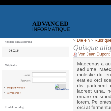
ADVANCED
INFORMATIQUE
>
Die ein
>
Rubrique
Nächste aktualisierung
Quisque ali
04:02:24
Von Jean Dupont
Maecenas a aug
Mitglieder
sed urna. Maec
molestie dui eu
Login
erat eu orci sc
Passwort
dis parturient
Mitglied werden
laoreet urna, n
AI verloren?
ornare euismod,
lorem. Pellente
orci at fermentu
Produktkatalog