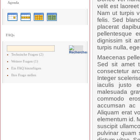
Agenda
velit est laore
Nam ut turpis v
felis. Sed blan
placerat dapibu
pellentesque e
FAQs
dignissim sit a
turpis nulla, ege
Technische Fragen (2)
Maecenas pellent
Weitere Fragen (1)
Sed sit amet t
Ein FAQ hinzufügen
consectetur arc
Ihre Frage stellen
Integer sceleris
iaculis justo 
malesuada grav
commodo eros
accumsan ac ru
Aliquam erat vo
elementum id. M
suscipit ullamc
pulvinar quam s
dictum vitae. S