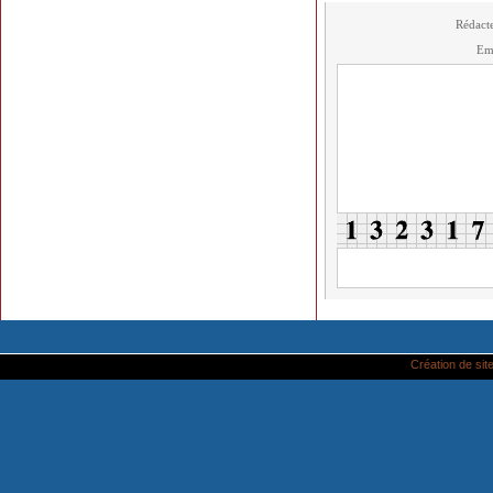
Rédact
Em
Création de site