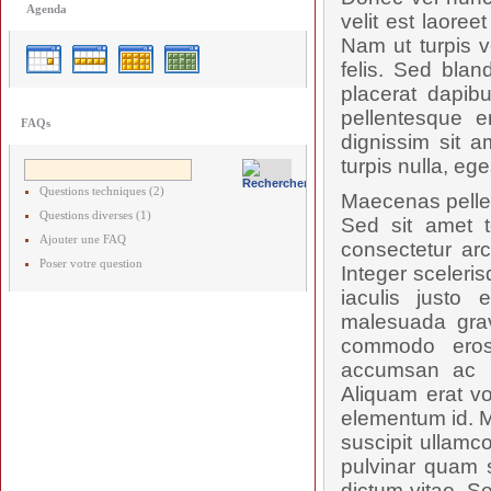
Agenda
velit est laore
Nam ut turpis v
felis. Sed blan
placerat dapibu
pellentesque e
FAQs
dignissim sit a
turpis nulla, ege
Questions techniques (2)
Maecenas pellent
Questions diverses (1)
Sed sit amet t
Ajouter une FAQ
consectetur arc
Poser votre question
Integer sceleris
iaculis justo 
malesuada grav
commodo eros
accumsan ac ru
Aliquam erat vo
elementum id. M
suscipit ullamc
pulvinar quam s
dictum vitae. S