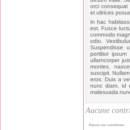
orci consequat 
et ultrices posu
In hac habitass
est. Fusce luct
commodo magna t
odio. Vestibul
Suspendisse u
porttitor ipsum
ullamcorper jus
montes, nascet
suscipit. Nulla
eros. Duis a ve
nunc diam, id d
malesuada nunc,
Aucune contri
Déposer une contribution