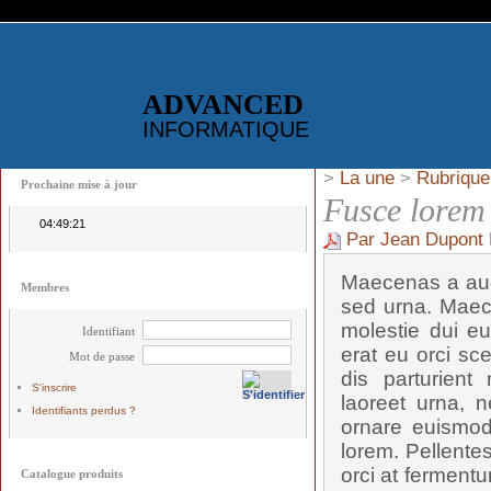
ADVANCED
INFORMATIQUE
>
La une
>
Rubrique
Prochaine mise à jour
Fusce lorem 
04:49:21
Par Jean Dupont
Maecenas a aug
Membres
sed urna. Maec
molestie dui eu
Identifiant
erat eu orci sc
Mot de passe
dis parturient
S'inscrire
laoreet urna, n
Identifiants perdus ?
ornare euismod,
lorem. Pellente
orci at fermentu
Catalogue produits