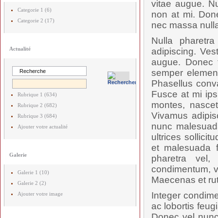
vitae augue. Nu
Categorie 1 (6)
non at mi. Done
Categorie 2 (17)
nec massa nulla
Nulla pharetr
Actualité
adipiscing. Ves
augue. Donec t
semper elementu
Phasellus conval
Fusce at mi ips
Rubrique 1 (634)
montes, nascetu
Rubrique 2 (682)
Vivamus adipis
Rubrique 3 (684)
nunc malesuada
Ajouter votre actualité
ultrices sollici
et malesuada f
Galerie
pharetra vel,
condimentum, vel
Galerie 1 (10)
Maecenas et rut
Galerie 2 (2)
Integer condime
Ajouter votre image
ac lobortis feug
Donec vel nunc 