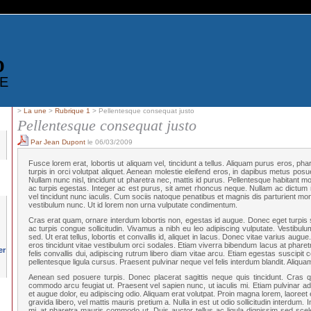
D
E
>
La une
>
Rubrique 1
> Pellentesque consequat justo
Pellentesque consequat justo
Par Jean Dupont
le 06/03/2009
Fusce lorem erat, lobortis ut aliquam vel, tincidunt a tellus. Aliquam purus eros, phare
turpis in orci volutpat aliquet. Aenean molestie eleifend eros, in dapibus metus p
Nullam nunc nisl, tincidunt ut pharetra nec, mattis id purus. Pellentesque habitant 
ac turpis egestas. Integer ac est purus, sit amet rhoncus neque. Nullam ac dictum 
vel tincidunt nunc iaculis. Cum sociis natoque penatibus et magnis dis parturient mon
vestibulum nunc. Ut id lorem non urna vulputate condimentum.
Cras erat quam, ornare interdum lobortis non, egestas id augue. Donec eget turpis s
ac turpis congue sollicitudin. Vivamus a nibh eu leo adipiscing vulputate. Vestibu
sed. Ut erat tellus, lobortis et convallis id, aliquet in lacus. Donec vitae varius augue
eros tincidunt vitae vestibulum orci sodales. Etiam viverra bibendum lacus at pharet
felis convallis dui, adipiscing rutrum libero diam vitae arcu. Etiam egestas suscipi
pellentesque ligula cursus. Praesent pulvinar neque vel felis interdum blandit. Aliquam u
Aenean sed posuere turpis. Donec placerat sagittis neque quis tincidunt. Cras
commodo arcu feugiat ut. Praesent vel sapien nunc, ut iaculis mi. Etiam pulvinar a
et augue dolor, eu adipiscing odio. Aliquam erat volutpat. Proin magna lorem, laoreet
gravida libero, vel mattis mauris pretium a. Nulla in est ut odio sollicitudin interdum. I
mi, at pharetra mauris commodo ut. Duis auctor tellus ac ligula dignissim sed sce