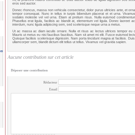
eros sed auctor.
Donec rhoncus, massa non vehicula consectetur, dolor purus ultricies ante, et ornare 
tempor consequat. Nunc in tellus in turpis bibendum placerat et et urna. Vivamus ut 
sodales molestie vel vel urna. Etiam at pretium risus. Nulla euismod condimentum
Phasellus erat ligula, facilisis ac blandit at, elementum vel ligula. Donec laoreet
interdum, nunc ligula adipiscing sem, sed scelerisque neque urna a metus.
Ut ac massa ac diam iaculis ornare. Nulla et risus ac lectus ultrices tempor eu cu
Mauris ut metus eu nisi faucibus faucibus. Nam sit amet mi elit. Fusce euismod lectu
Quisque facilisis scelerisque dignissim. Nam porta tincidunt magna at facilisis. Duis 
ullamcorper sem, blandit dictum elit tellus ut tellus. Vivamus vel gravida sapien.
Aucune contribution sur cet article
Déposer une contribution
Rédacteur
Email