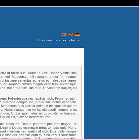
Création de sites internet
tra at facilisis id, luctus ut velit. Donec vestibulum
osuere vel. Maecenas pellentesque auctor fermentum.
morbi tristique senectus et netus et malesuada fames
nunc. Aliquam rutrum magna vitae felis scelerisque
tes, nascetur ridiculus mus. Ut vitae est sapien, eu
em. Pellentesque nec facilisis nibh. Proin non nibh
lum euismod congue leo, a pulvinar metus venenatis
. Maecenas quis laoreet dolor. In tristique elit auctor
ra. Nullam luctus, leo vel lacinia condimentum, urna
t congue. Ut tristique metus ac turpis elementum sed
t leo elit, eleifend hendrerit urna.
 quis lacus mi. Donec pharetra posuere magna, ut
dipiscing ipsum, eu ornare tellus tempus quis. Nunc
 eget interdum nec, mattis at nibh. Duis pellentesque
n id nibh dui, nec tincidunt mi. Sed varius sollicitudin
lerisque neque feugiat. Pellentesque congue varius