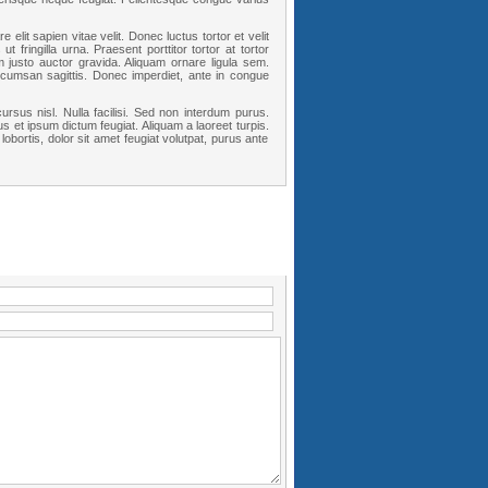
elit sapien vitae velit. Donec luctus tortor et velit
fringilla urna. Praesent porttitor tortor at tortor
 justo auctor gravida. Aliquam ornare ligula sem.
 accumsan sagittis. Donec imperdiet, ante in congue
rsus nisl. Nulla facilisi. Sed non interdum purus.
s et ipsum dictum feugiat. Aliquam a laoreet turpis.
lobortis, dolor sit amet feugiat volutpat, purus ante