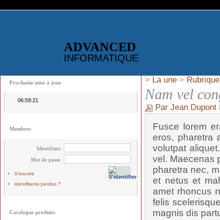
ADVANCED
INFORMATIQUE
>
La une
>
Rubrique
Prochaine mise à jour
Nam vel con
06:59:21
Par Jean Dupont
Fusce lorem era
Membres
eros, pharetra a
volutpat alique
Identifiant
vel. Maecenas p
Mot de passe
pharetra nec, ma
S'inscrire
et netus et mal
Identifiants perdus ?
amet rhoncus n
felis scelerisqu
magnis dis partu
Catalogue produits