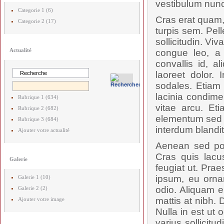
vestibulum nunc
Categorie 1 (6)
Cras erat quam,
Categorie 2 (17)
turpis sem. Pel
sollicitudin. V
Actualité
congue leo, a 
convallis id, 
laoreet dolor. 
sodales. Etiam 
lacinia condime
Rubrique 1 (634)
vitae arcu. Et
Rubrique 2 (682)
elementum sed p
Rubrique 3 (684)
interdum blandit.
Ajouter votre actualité
Aenean sed posu
Cras quis lac
Galerie
feugiat ut. Prae
ipsum, eu orna
Galerie 1 (10)
odio. Aliquam e
Galerie 2 (2)
mattis at nibh. 
Ajouter votre image
Nulla in est ut 
varius sollicit