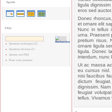
Agenda
ligula dignissi
eros sed auctor
Donec rhoncus, 
et ornare elit s
FAQs
Nunc in tellus 
urna. Praesent p
pretium risus.
Questions techniques (2)
ornare ligula se
Questions diverses (1)
ligula. Donec l
Ajouter une FAQ
interdum, nunc 
Poser votre question
Ut ac massa ac 
eu cursus nisl.
nisi faucibus f
dictum feugiat
dignissim. Nam p
feugiat volutpa
tellus. Vivamus 