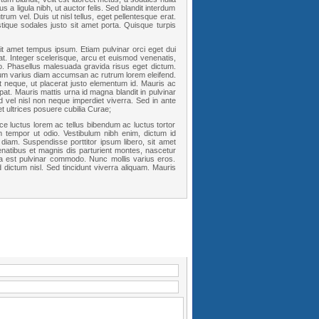
 a ligula nibh, ut auctor felis. Sed blandit interdum
trum vel. Duis ut nisl tellus, eget pellentesque erat.
stique sodales justo sit amet porta. Quisque turpis
 sit amet tempus ipsum. Etiam pulvinar orci eget dui
at. Integer scelerisque, arcu et euismod venenatis,
leo. Phasellus malesuada gravida risus eget dictum.
sum varius diam accumsan ac rutrum lorem eleifend.
t neque, ut placerat justo elementum id. Mauris ac
at. Mauris mattis urna id magna blandit in pulvinar
 vel nisl non neque imperdiet viverra. Sed in ante
t ultrices posuere cubilia Curae;
ce luctus lorem ac tellus bibendum ac luctus tortor
 tempor ut odio. Vestibulum nibh enim, dictum id
diam. Suspendisse porttitor ipsum libero, sit amet
natibus et magnis dis parturient montes, nascetur
lla est pulvinar commodo. Nunc mollis varius eros.
 dictum nisl. Sed tincidunt viverra aliquam. Mauris