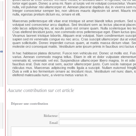
tortor eget quam. Donec a urna mi. Nam ut turpis vel mi volutpat consectetur. Vivamus
nulla, vel pulvinar nisi ullamcorper et. Aenean placerat dapibus dui, in viverra sem ru
Integer consectetur semper leo, non ultrices mauris dignissim sit amet. Mauris tri
nulla, egestas pretium dictum eu, ornare et elit.
Maecenas pellentesque elit vitae erat tristique sit amet blandit tellus pretium. Sed
volutpat sed consectetur arcu dapibus. Sed tincidunt sem ac lectus placerat placer
odio lacus adipiscing leo, at iaculis justo est ornare quam. Nulla scelerisque leo 
Cras eleifend tincidunt justo, non commodo eros pellentesque eget. Etiam luctus ip
Vivamus laoreet tristique lobortis. Aliquam erat volutpat. Nam condimentum suscipi
sapien sed mi venenatis congue eu nec arcu. Cras suscipit ullamcorper dui at volutp
quam sollicitudin. Donec imperdiet cursus quam, at mattis massa dictum vitae. Sed
molestie orci consequat mattis. Vestibulum ante ipsum primis in faucibus orci luctus e
In hac habitasse platea dictumst. Fusce non vehicula est. Donec ut mollis est. Fus
varius. Aenean commodo magna tellus. Etiam in elit et dolor vulputate elementum
venenatis id, venenatis vel est. Suspendisse ullamcorper libero magna. In et odio 
faucibus erat. Duis non erat sem, auctor ullamcorper justo. Cum sociis natoque pe
ridiculus mus. Maecenas adipiscing mollis ligula a suscipit. Nullam euismod fringi
Duis a velit a leo fermentum ornare ac tincidunt risus. Vestibulum vel nunc diam, id
eleifend malesuada nunc, a viverra metus varius in.
Aucune contribution sur cet article
Déposer une contribution
Rédacteur
Email