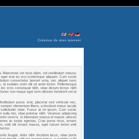
Création de sites internet
a. Maecenas vel risus diam, vel vestibulum massa.
s eget erat eu orci scelerisque aliquam. Cum sociis
ibulum consectetur laoreet urna, nec aliquet nunc
s, id sodales enim elit sit amet lorem. Pellentesque
 leo eros consequat nibh, vitae dictum lectus nibh
. Donec non neque eget sem ultricies hendrerit vel at
estibulum purus erat, placerat sed vehicula nec,
 semper elementum libero, a tincidunt metus iaculis
sollicitudin vitae. Fusce at mi ipsum. Cum sociis
nulla nisi, vitae pulvinar nibh. Vivamus adipiscing
enim viverra. In bibendum massa et mauris ultrices
 fames ac turpis egestas. Cras purus risus, ornare
m, velit elit ornare massa, eget rutrum lorem velit
luctus.
tis feugiat, dolor nibh tincidunt lacus, vitae porta
tum blandit, velit est laoreet metus, a sodales nulla