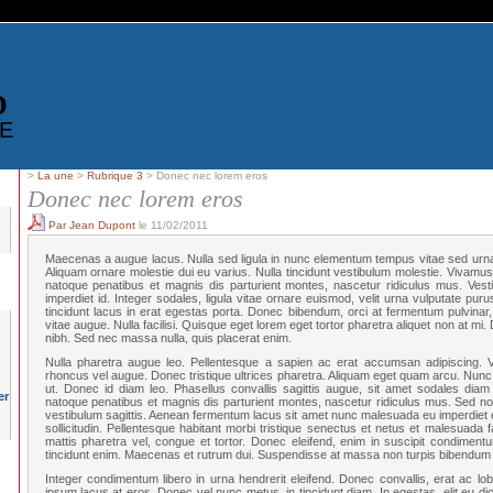
D
E
>
La une
>
Rubrique 3
> Donec nec lorem eros
Donec nec lorem eros
Par Jean Dupont
le 11/02/2011
Maecenas a augue lacus. Nulla sed ligula in nunc elementum tempus vitae sed urn
Aliquam ornare molestie dui eu varius. Nulla tincidunt vestibulum molestie. Vivamu
natoque penatibus et magnis dis parturient montes, nascetur ridiculus mus. Vest
imperdiet id. Integer sodales, ligula vitae ornare euismod, velit urna vulputate puru
tincidunt lacus in erat egestas porta. Donec bibendum, orci at fermentum pulvinar,
vitae augue. Nulla facilisi. Quisque eget lorem eget tortor pharetra aliquet non at mi
nibh. Sed nec massa nulla, quis placerat enim.
Nulla pharetra augue leo. Pellentesque a sapien ac erat accumsan adipiscing. V
rhoncus vel augue. Donec tristique ultrices pharetra. Aliquam eget quam arcu. Nunc
ut. Donec id diam leo. Phasellus convallis sagittis augue, sit amet sodales diam 
natoque penatibus et magnis dis parturient montes, nascetur ridiculus mus. Sed non 
vestibulum sagittis. Aenean fermentum lacus sit amet nunc malesuada eu imperdiet 
sollicitudin. Pellentesque habitant morbi tristique senectus et netus et malesuada
mattis pharetra vel, congue et tortor. Donec eleifend, enim in suscipit condimentu
tincidunt enim. Maecenas et rutrum dui. Suspendisse at massa non turpis bibendum 
Integer condimentum libero in urna hendrerit eleifend. Donec convallis, erat ac lobor
ipsum lacus at eros. Donec vel nunc metus, in tincidunt diam. In egestas, elit eu dic