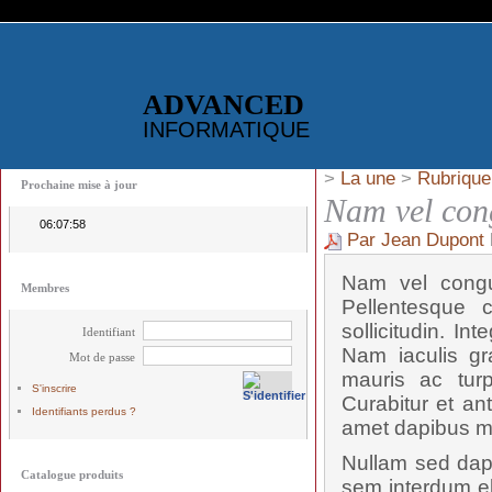
ADVANCED
INFORMATIQUE
>
La une
>
Rubrique
Prochaine mise à jour
Nam vel con
06:07:58
Par Jean Dupont
Nam vel congue
Membres
Pellentesque c
sollicitudin. I
Identifiant
Nam iaculis gra
Mot de passe
mauris ac turp
S'inscrire
Curabitur et an
Identifiants perdus ?
amet dapibus m
Nullam sed dapi
Catalogue produits
sem interdum eli