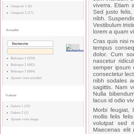
viverra. Etiam a
Categorie 1 (6)
Sed justo felis
Categorie 2 (17)
nibh. Suspendis
Vestibulum trist
Actualité
lorem a quam vi
Cras quis nisi n
tempus consequa
dolor. Cum soc
Rubrique 1 (634)
nascetur ridicu
Rubrique 2 (682)
semper ipsum u
Rubrique 3 (684)
consectetur lec
Ajouter votre actualité
nibh sodales a
sagittis. Nam 
Nulla bibendum
Galerie
lacus id odio vi
Galerie 1 (10)
Morbi feugiat, 
Galerie 2 (2)
mollis felis fe
Ajouter votre image
volutpat sed 
Maecenas elit 