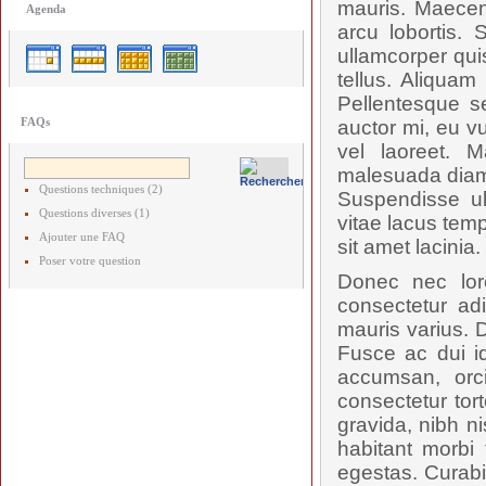
mauris. Maecen
Agenda
arcu lobortis.
ullamcorper qui
tellus. Aliquam
Pellentesque s
FAQs
auctor mi, eu vu
vel laoreet. M
malesuada diam,
Questions techniques (2)
Suspendisse ul
Questions diverses (1)
vitae lacus tem
Ajouter une FAQ
sit amet lacinia.
Poser votre question
Donec nec lor
consectetur adi
mauris varius. D
Fusce ac dui id
accumsan, orc
consectetur tort
gravida, nibh ni
habitant morbi
egestas. Curabi