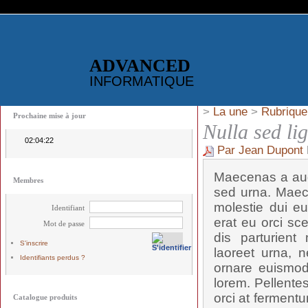
ADVANCED
INFORMATIQUE
>
La une
>
Rubrique
Prochaine mise à jour
Nulla sed li
02:04:21
Par Jean Dupont
Maecenas a aug
Membres
sed urna. Maec
molestie dui eu
Identifiant
erat eu orci sc
Mot de passe
dis parturient
S'inscrire
laoreet urna, n
Identifiants perdus ?
ornare euismod,
lorem. Pellente
orci at fermentu
Catalogue produits