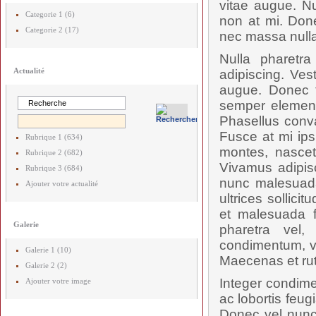
vitae augue. Nu
Categorie 1 (6)
non at mi. Done
Categorie 2 (17)
nec massa nulla
Nulla pharetr
Actualité
adipiscing. Ves
augue. Donec t
semper elementu
Phasellus conval
Fusce at mi ips
Rubrique 1 (634)
montes, nascetu
Rubrique 2 (682)
Vivamus adipis
Rubrique 3 (684)
nunc malesuada
Ajouter votre actualité
ultrices sollici
et malesuada f
Galerie
pharetra vel,
condimentum, vel
Galerie 1 (10)
Maecenas et rut
Galerie 2 (2)
Integer condime
Ajouter votre image
ac lobortis feug
Donec vel nunc 