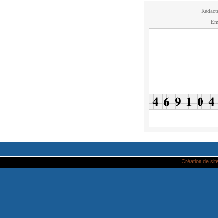
Rédact
Em
Création de site