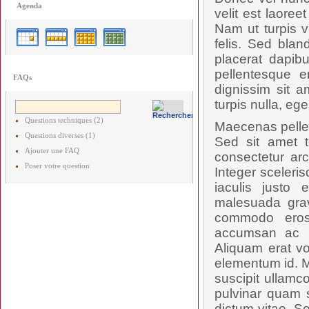
Agenda
velit est laore
Nam ut turpis v
felis. Sed blan
placerat dapibu
pellentesque e
FAQs
dignissim sit a
turpis nulla, ege
Questions techniques (2)
Maecenas pellent
Questions diverses (1)
Sed sit amet t
Ajouter une FAQ
consectetur arc
Poser votre question
Integer sceleris
iaculis justo 
malesuada grav
commodo eros
accumsan ac ru
Aliquam erat vo
elementum id. M
suscipit ullamc
pulvinar quam s
dictum vitae. S