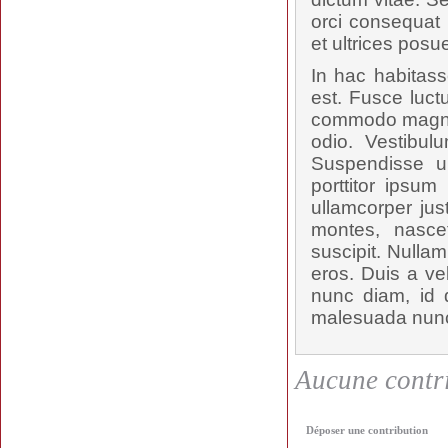
orci consequat 
et ultrices posu
In hac habitass
est. Fusce luct
commodo magna t
odio. Vestibul
Suspendisse u
porttitor ipsum
ullamcorper jus
montes, nascet
suscipit. Nulla
eros. Duis a ve
nunc diam, id d
malesuada nunc,
Aucune contri
Déposer une contribution