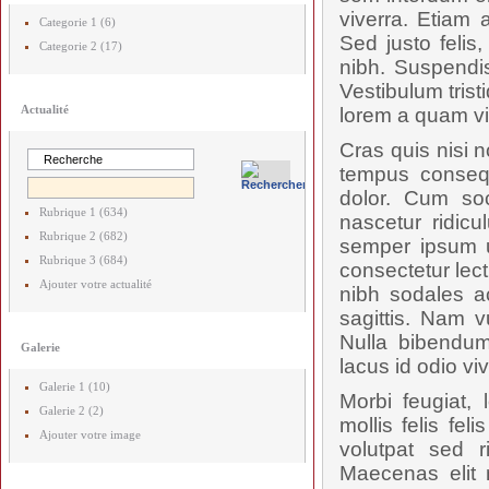
viverra. Etiam a
Categorie 1 (6)
Sed justo felis
Categorie 2 (17)
nibh. Suspendis
Vestibulum trist
Actualité
lorem a quam vi
Cras quis nisi n
tempus consequa
dolor. Cum soc
Rubrique 1 (634)
nascetur ridicu
Rubrique 2 (682)
semper ipsum u
Rubrique 3 (684)
consectetur lec
Ajouter votre actualité
nibh sodales a
sagittis. Nam 
Nulla bibendum
Galerie
lacus id odio vi
Galerie 1 (10)
Morbi feugiat, 
Galerie 2 (2)
mollis felis fe
Ajouter votre image
volutpat sed 
Maecenas elit 