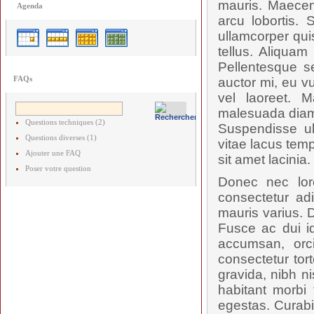
mauris. Maecen
Agenda
arcu lobortis.
ullamcorper qui
tellus. Aliquam
Pellentesque s
FAQs
auctor mi, eu vu
vel laoreet. M
malesuada diam,
Questions techniques (2)
Suspendisse ul
Questions diverses (1)
vitae lacus tem
Ajouter une FAQ
sit amet lacinia.
Poser votre question
Donec nec lor
consectetur adi
mauris varius. D
Fusce ac dui id
accumsan, orc
consectetur tort
gravida, nibh ni
habitant morbi
egestas. Curabi