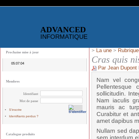
ADVANCED
INFORMATIQUE
>
La une
>
Rubrique
Prochaine mise à jour
Cras quis ni
05:07:04
Par Jean Dupont
Nam vel congue
Membres
Pellentesque c
sollicitudin. I
Identifiant
Nam iaculis gra
Mot de passe
mauris ac turp
S'inscrire
Curabitur et an
Identifiants perdus ?
amet dapibus m
Nullam sed dapi
Catalogue produits
sem interdum eli