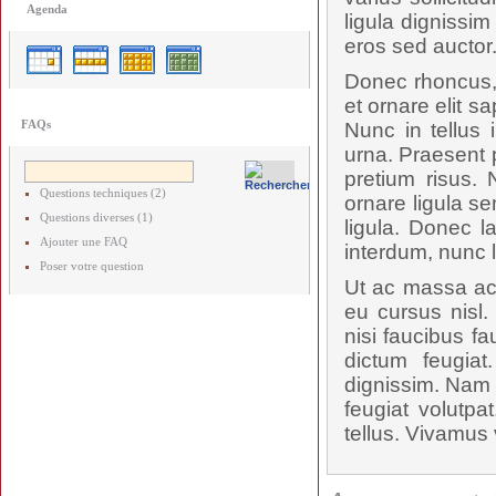
Agenda
ligula dignissi
eros sed auctor
Donec rhoncus, 
et ornare elit s
FAQs
Nunc in tellus 
urna. Praesent p
pretium risus.
Questions techniques (2)
ornare ligula se
Questions diverses (1)
ligula. Donec l
Ajouter une FAQ
interdum, nunc 
Poser votre question
Ut ac massa ac 
eu cursus nisl.
nisi faucibus f
dictum feugiat
dignissim. Nam p
feugiat volutpa
tellus. Vivamus 