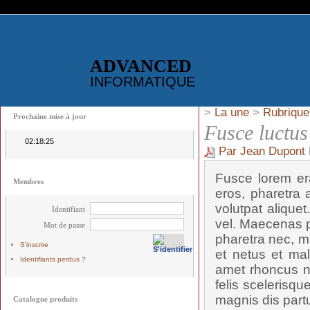
ADVANCED
INFORMATIQUE
>
La une
>
Rubrique
Prochaine mise à jour
Fusce luctus
02:18:25
Par Jean Dupont
Fusce lorem era
Membres
eros, pharetra a
volutpat alique
Identifiant
vel. Maecenas p
Mot de passe
pharetra nec, ma
S'inscrire
et netus et mal
Identifiants perdus ?
amet rhoncus n
felis scelerisqu
magnis dis partu
Catalogue produits