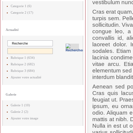
vestibulum nunc
Categorie 1 (6)
Cras erat quam,
Categorie 2 (17)
turpis sem. Pel
sollicitudin. V
Actualité
congue leo, a 
convallis id, 
laoreet dolor. 
sodales. Etiam 
lacinia condime
Rubrique 1 (634)
vitae arcu. Et
Rubrique 2 (682)
elementum sed p
Rubrique 3 (684)
interdum blandit.
Ajouter votre actualité
Aenean sed posu
Cras quis lac
Galerie
feugiat ut. Prae
ipsum, eu orna
Galerie 1 (10)
odio. Aliquam e
Galerie 2 (2)
mattis at nibh. 
Ajouter votre image
Nulla in est ut 
varius sollicit