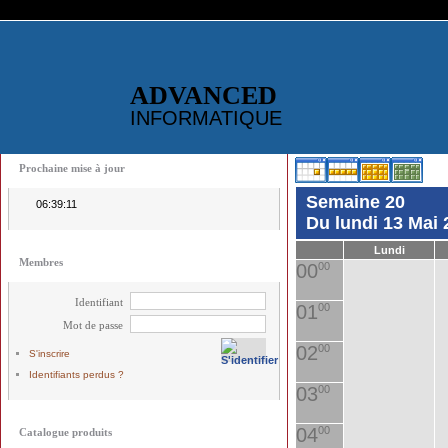
ADVANCED
INFORMATIQUE
Prochaine mise à jour
Semaine 20
06:39:11
Du lundi 13 Mai
Lundi
Membres
00
00
Identifiant
01
00
Mot de passe
02
00
S'inscrire
Identifiants perdus ?
03
00
04
00
Catalogue produits