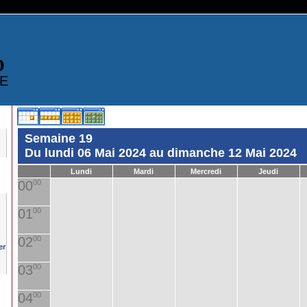
D
E
Semaine 19
Du lundi 06 Mai 2024 au dimanche 12 Mai 2024
Lundi
Mardi
Mercredi
Jeudi
00
00
01
00
02
00
03
00
04
00