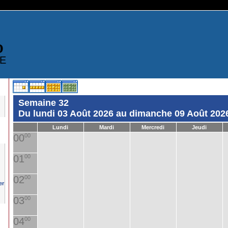
D
E
Semaine 32
Du lundi 03 Août 2026 au dimanche 09 Août 202
Lundi
Mardi
Mercredi
Jeudi
00
00
01
00
02
00
03
00
04
00