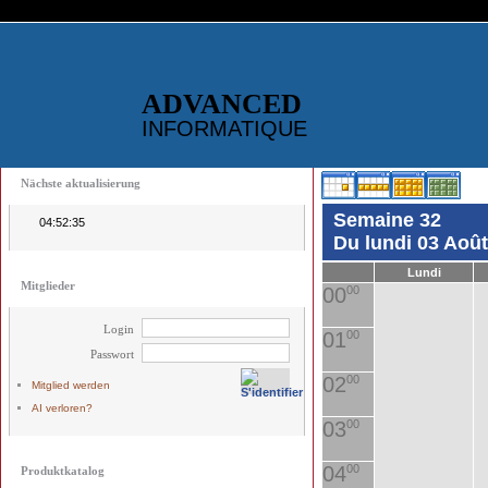
ADVANCED
INFORMATIQUE
Nächste aktualisierung
Semaine 32
04:52:35
Du lundi 03 Aoû
Lundi
Mitglieder
00
00
Login
01
00
Passwort
02
00
Mitglied werden
AI verloren?
03
00
04
00
Produktkatalog