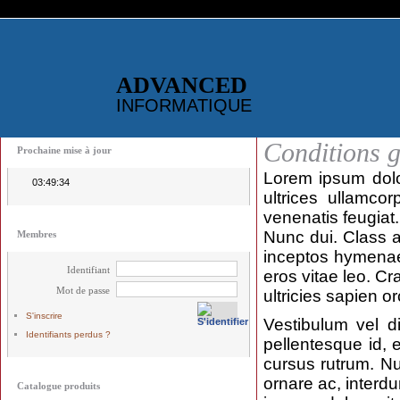
ADVANCED
INFORMATIQUE
Conditions g
Prochaine mise à jour
Lorem ipsum dolor
03:49:34
ultrices ullamcor
venenatis feugiat.
Nunc dui. Class ap
Membres
inceptos hymenaeos
Identifiant
eros vitae leo. Cr
Mot de passe
ultricies sapien or
S'inscrire
Vestibulum vel di
Identifiants perdus ?
pellentesque id, 
cursus rutrum. Nu
ornare ac, interd
Catalogue produits