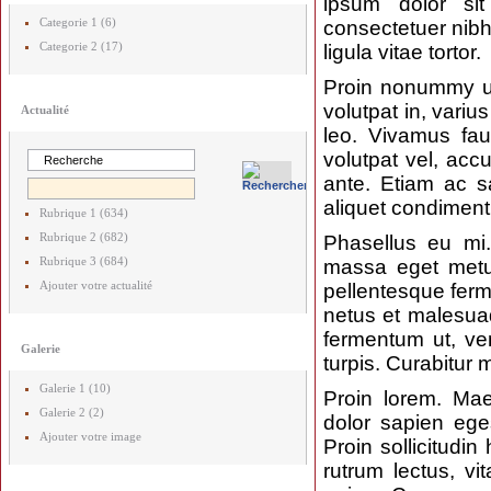
ipsum dolor sit
Categorie 1 (6)
consectetuer nibh 
Categorie 2 (17)
ligula vitae tortor.
Proin nonummy ult
volutpat in, variu
Actualité
leo. Vivamus fau
volutpat vel, ac
ante. Etiam ac s
aliquet condiment
Rubrique 1 (634)
Rubrique 2 (682)
Phasellus eu mi.
Rubrique 3 (684)
massa eget metu
Ajouter votre actualité
pellentesque ferm
netus et malesuad
fermentum ut, ve
Galerie
turpis. Curabitur
Galerie 1 (10)
Proin lorem. Mae
Galerie 2 (2)
dolor sapien eges
Ajouter votre image
Proin sollicitudin
rutrum lectus, v