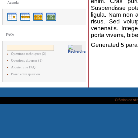
enim. Cras puru
Agenda
Suspendisse poten
ligula. Nam non a
risus. Sed volu
venenatis. Intege
porta viverra, bib
FAQs
Generated 5 para
Questions techniques (2)
Questions diverses (1)
Ajouter une FAQ
Poser votre question
Création de site