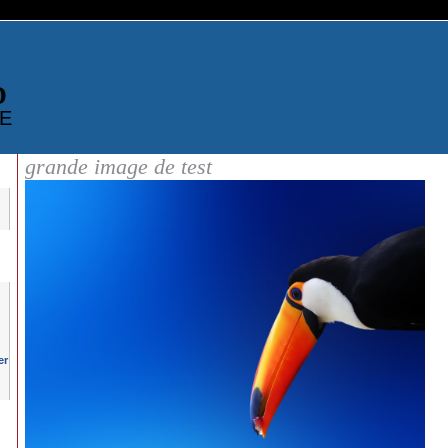
D
E
grande image de test