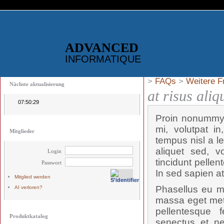
ADVANCED
INFORMATIQUE
>
FAQs
>
Weitere F
Nächste aktualisierung
at risus ali
07:50:29
Proin nonummy u
mi, volutpat i
Mitglieder
tempus nisl a l
aliquet sed, 
Login
tincidunt pelle
Passwort
In sed sapien at
Mitglied werden
Phasellus eu mi
AI verloren?
massa eget met
pellentesque f
Produktkatalog
senectus et ne