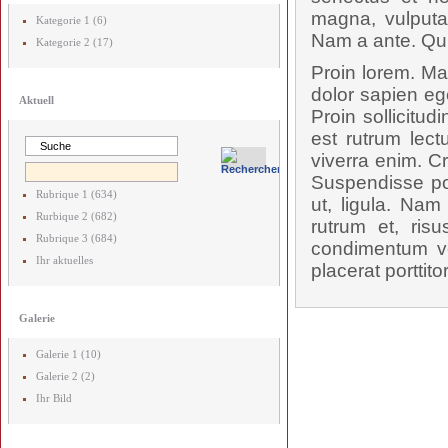
magna, vulputat
Kategorie 1 (6)
Nam a ante. Qui
Kategorie 2 (17)
Proin lorem. Ma
dolor sapien ege
Aktuell
Proin sollicitud
est rutrum lect
viverra enim. Cr
Suspendisse pot
Rubrique 1 (634)
ut, ligula. Nam
Rurbique 2 (682)
rutrum et, ris
Rubrique 3 (684)
condimentum ve
Ihr aktuelles
placerat porttito
Galerie
Galerie 1 (10)
Galerie 2 (2)
Ihr Bild