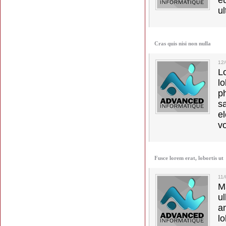
e
ul
Cras quis nisi non nulla
12
L
l
p
s
e
vo
Fusce lorem erat, lobortis ut
11
M
u
a
lo