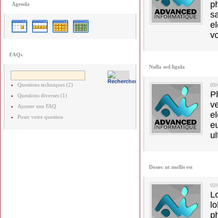
p
Agenda
s
e
vo
FAQs
Nulla sed ligula
Questions techniques (2)
05
Ph
Questions diverses (1)
v
Ajouter une FAQ
el
Poser votre question
e
ul
Donec ut mollis est
02
L
l
p