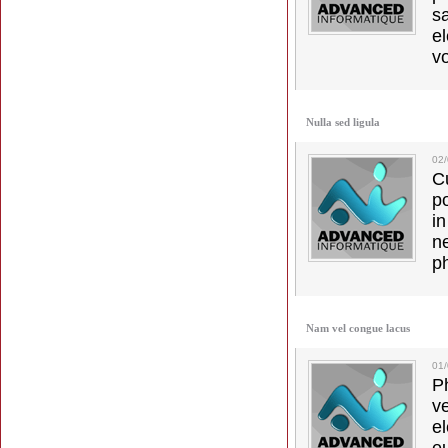
s
e
vo
Nulla sed ligula
02
C
p
in
ne
p
Nam vel congue lacus
01
Ph
v
el