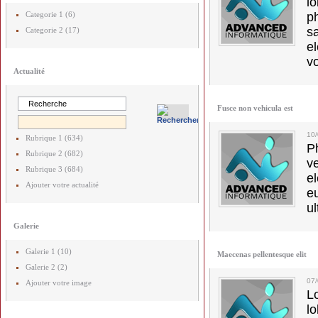
l
Categorie 1 (6)
p
s
Categorie 2 (17)
e
vo
Actualité
Fusce non vehicula est
10
Rubrique 1 (634)
Ph
Rubrique 2 (682)
v
Rubrique 3 (684)
el
Ajouter votre actualité
e
ul
Galerie
Galerie 1 (10)
Maecenas pellentesque elit
Galerie 2 (2)
07
Ajouter votre image
L
l