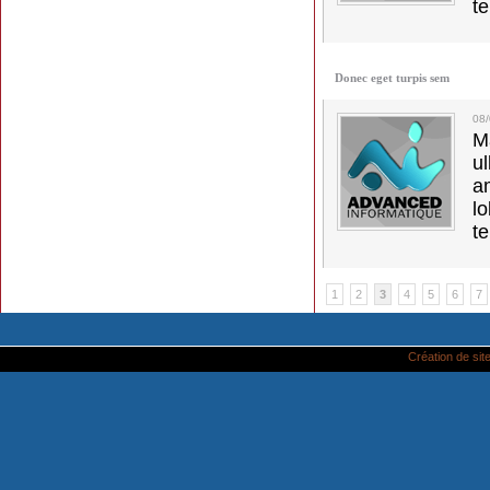
t
Donec eget turpis sem
08
M
u
a
lo
t
1
2
3
4
5
6
7
Création de site