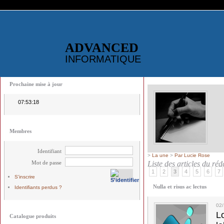
ADVANCED
INFORMATIQUE
Prochaine mise à jour
07:53:18
Membres
Identifiant
>
La une
>
Par Lucie Rose
Mot de passe
Liste des articles du ré
1
2
3
4
5
6
7
S'inscrire
Nulla et risus ac lectus
Identifiants perdus ?
02
L
Catalogue produits