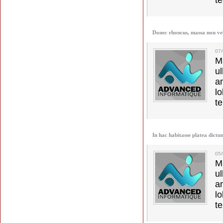
t
Donec rhoncus, massa non ve
07
M
u
a
lo
t
In hac habitasse platea dictu
05
M
u
a
lo
t