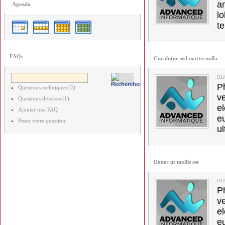
a
Agenda
lo
t
FAQs
Curabitur sed mattis nulla
01
Ph
Questions techniques (2)
v
Questions diverses (1)
el
Ajouter une FAQ
e
Poser votre question
ul
Donec ut mollis est
01
Ph
v
el
e