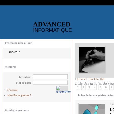
ADVANCED
INFORMATIQUE
Prochaine mise à jour
07:37:37
Membres
Identifiant
>
La une
>
Par John Doe
Mot de passe
Liste des articles du ré
1
2
3
4
5
6
7
S'inscrire
In hac habitasse platea dictu
Identifiants perdus ?
03
L
Catalogue produits