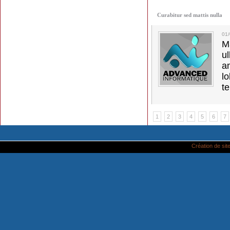
Curabitur sed mattis nulla
01
M
u
a
lo
t
1
2
3
4
5
6
7
Création de site