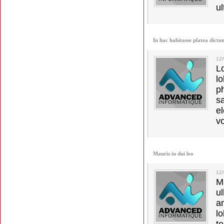
ul
In hac habitasse platea dictu
12
L
l
p
s
e
vo
Mauris in dui leo
12
M
u
a
lo