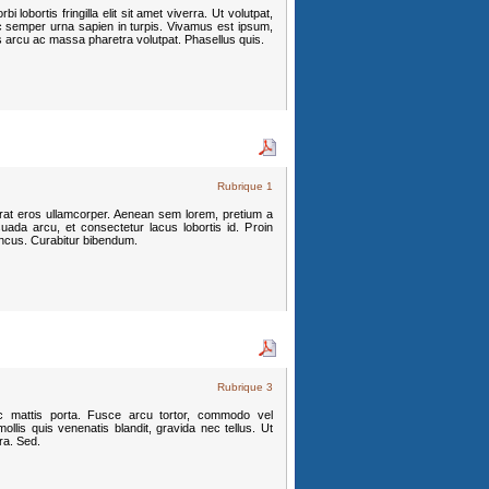
 lobortis fringilla elit sit amet viverra. Ut volutpat,
c semper urna sapien in turpis. Vivamus est ipsum,
s arcu ac massa pharetra volutpat. Phasellus quis.
Rubrique 1
erat eros ullamcorper. Aenean sem lorem, pretium a
uada arcu, et consectetur lacus lobortis id. Proin
oncus. Curabitur bibendum.
Rubrique 3
c mattis porta. Fusce arcu tortor, commodo vel
llis quis venenatis blandit, gravida nec tellus. Ut
tra. Sed.