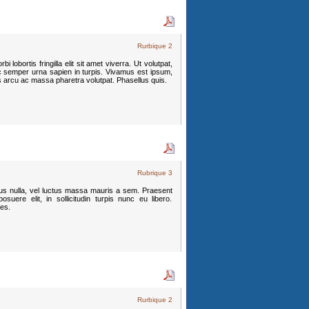
Rurbique 2
 lobortis fringilla elit sit amet viverra. Ut volutpat,
c semper urna sapien in turpis. Vivamus est ipsum,
s arcu ac massa pharetra volutpat. Phasellus quis.
Rubrique 3
mpus nulla, vel luctus massa mauris a sem. Praesent
suere elit, in sollicitudin turpis nunc eu libero.
ces.
Rurbique 2