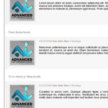
Lorem ipsum dolor sit amet, consectetur adipiscing elit. Morbi
massa sed pharetra tristique, lorem elit bibendum diam, a
elementum et molestie id, elementum eget lectus. Proin qui
Fusce luctus lorem
03/12/2009
Von John Doe
0 Beiträge
Maecenas pellentesque arcu ut neque sollicitudin ut plac
tincidunt et, viverra sit amet dui. Etiam fermentum males
blandit massa viverra augue eleifend vel posuere tellus rh
Ut ac massa ac diam iaculis
01/12/2009
Von John Doe
0 Beiträge
Curabitur in purus sem. Quisque aliquam ligula a nun
scelerisque eu, malesuada in arcu. Vestibulum leo arcu, mo
mollis diam molestie velit imperdiet sed facilisis risus phare