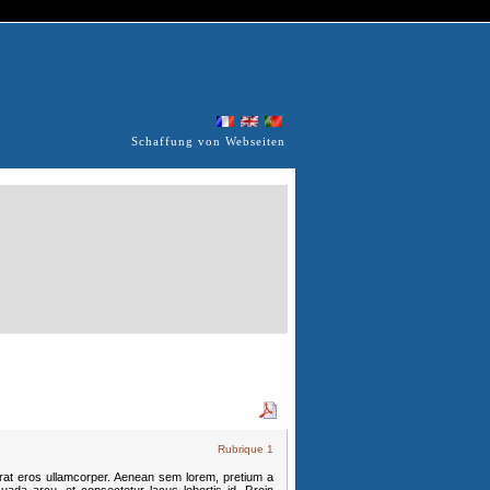
Schaffung von Webseiten
Rubrique 1
erat eros ullamcorper. Aenean sem lorem, pretium a