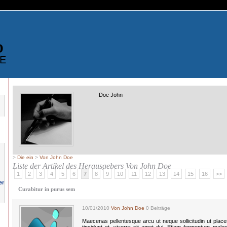
D
E
Doe John
>
Die ein
>
Von John Doe
Liste der Artikel des Herausgebers
Von John Doe
1
2
3
4
5
6
7
8
9
10
11
12
13
14
15
16
>>
Curabitur in purus sem
10/01/2010
Von John Doe
0 Beiträge
Maecenas pellentesque arcu ut neque sollicitudin ut plac