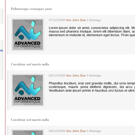
Pellentesque consequat justo
07/12/2009
Von John Doe
0 Beiträge
Lorem ipsum dolor sit amet, consectetur adipiscing elit. Morbi
massa sed pharetra tristique, lorem elit bibendum diam, a
elementum et molestie id, elementum eget lectus. Proin qui
Curabitur sed mattis nulla
06/12/2009
Von John Doe
0 Beiträge
Phasellus tincidunt, erat sed gravida mollis, dui urna te
scelerisque, mauris porta eleifend dignissim, dui arcu po
Vestibulum ante ipsum primis in faucibus orci luctus et ultri
Curabitur sed mattis nulla
04/12/2009
Von John Doe
0 Beiträge