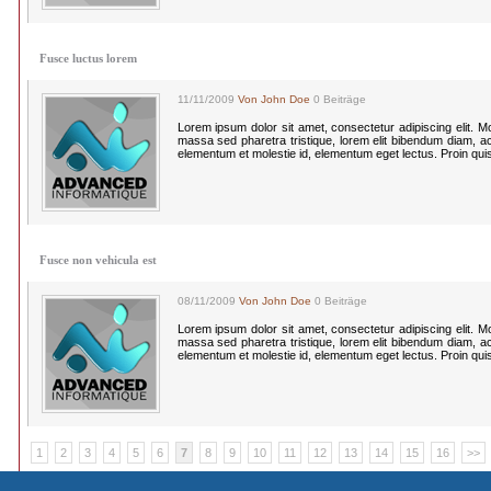
Fusce luctus lorem
11/11/2009
Von John Doe
0 Beiträge
Lorem ipsum dolor sit amet, consectetur adipiscing elit. Morbi
massa sed pharetra tristique, lorem elit bibendum diam, a
elementum et molestie id, elementum eget lectus. Proin qui
Fusce non vehicula est
08/11/2009
Von John Doe
0 Beiträge
Lorem ipsum dolor sit amet, consectetur adipiscing elit. Morbi
massa sed pharetra tristique, lorem elit bibendum diam, a
elementum et molestie id, elementum eget lectus. Proin qui
1
2
3
4
5
6
7
8
9
10
11
12
13
14
15
16
>>