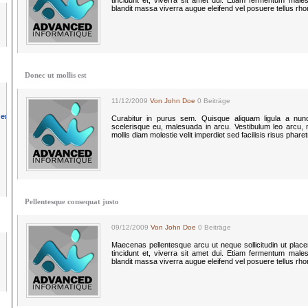
tincidunt et, viverra sit amet dui. Etiam fermentum males
blandit massa viverra augue eleifend vel posuere tellus rh
Donec ut mollis est
11/12/2009
Von John Doe
0 Beiträge
Curabitur in purus sem. Quisque aliquam ligula a nun
scelerisque eu, malesuada in arcu. Vestibulum leo arcu, mo
mollis diam molestie velit imperdiet sed facilisis risus phare
Pellentesque consequat justo
09/12/2009
Von John Doe
0 Beiträge
Maecenas pellentesque arcu ut neque sollicitudin ut plac
tincidunt et, viverra sit amet dui. Etiam fermentum males
blandit massa viverra augue eleifend vel posuere tellus rh