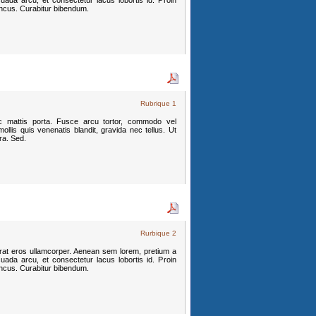
uada arcu, et consectetur lacus lobortis id. Proin
oncus. Curabitur bibendum.
Rubrique 1
c mattis porta. Fusce arcu tortor, commodo vel
llis quis venenatis blandit, gravida nec tellus. Ut
tra. Sed.
Rurbique 2
erat eros ullamcorper. Aenean sem lorem, pretium a
uada arcu, et consectetur lacus lobortis id. Proin
oncus. Curabitur bibendum.