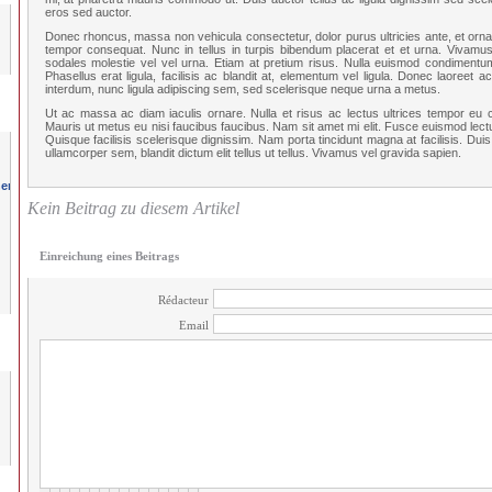
eros sed auctor.
Donec rhoncus, massa non vehicula consectetur, dolor purus ultricies ante, et ornare 
tempor consequat. Nunc in tellus in turpis bibendum placerat et et urna. Vivamus ut 
sodales molestie vel vel urna. Etiam at pretium risus. Nulla euismod condimentum
Phasellus erat ligula, facilisis ac blandit at, elementum vel ligula. Donec laoreet
interdum, nunc ligula adipiscing sem, sed scelerisque neque urna a metus.
Ut ac massa ac diam iaculis ornare. Nulla et risus ac lectus ultrices tempor eu cu
Mauris ut metus eu nisi faucibus faucibus. Nam sit amet mi elit. Fusce euismod lectu
Quisque facilisis scelerisque dignissim. Nam porta tincidunt magna at facilisis. Duis 
ullamcorper sem, blandit dictum elit tellus ut tellus. Vivamus vel gravida sapien.
Kein Beitrag zu diesem Artikel
Einreichung eines Beitrags
Rédacteur
Email