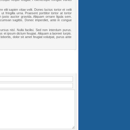
elit sapien vitae velit. Donec luctus tortor et velit
fringilla urna. Praesent porttitor tortor at tortor
 justo auctor gravida. Aliquam ornare ligula sem.
 accumsan sagittis. Donec imperdiet, ante in congue
rsus nisl. Nulla facilisi. Sed non interdum purus.
s et ipsum dictum feugiat. Aliquam a laoreet turpis.
lobortis, dolor sit amet feugiat volutpat, purus ante