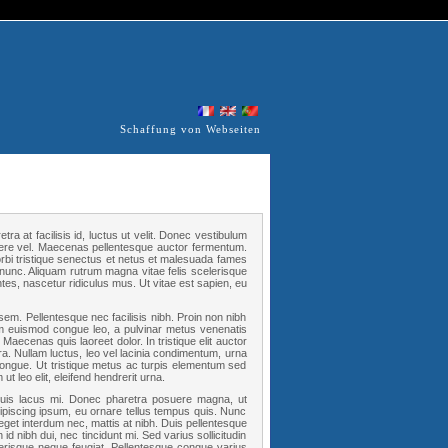
Schaffung von Webseiten
tra at facilisis id, luctus ut velit. Donec vestibulum
osuere vel. Maecenas pellentesque auctor fermentum.
morbi tristique senectus et netus et malesuada fames
nunc. Aliquam rutrum magna vitae felis scelerisque
tes, nascetur ridiculus mus. Ut vitae est sapien, eu
em. Pellentesque nec facilisis nibh. Proin non nibh
lum euismod congue leo, a pulvinar metus venenatis
. Maecenas quis laoreet dolor. In tristique elit auctor
ra. Nullam luctus, leo vel lacinia condimentum, urna
t congue. Ut tristique metus ac turpis elementum sed
t leo elit, eleifend hendrerit urna.
 quis lacus mi. Donec pharetra posuere magna, ut
dipiscing ipsum, eu ornare tellus tempus quis. Nunc
 eget interdum nec, mattis at nibh. Duis pellentesque
n id nibh dui, nec tincidunt mi. Sed varius sollicitudin
lerisque neque feugiat. Pellentesque congue varius