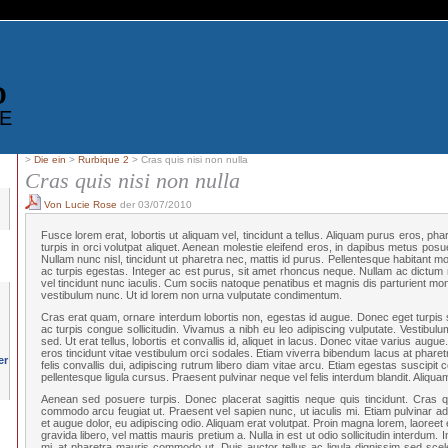
D
E
>
Die ein
>
Rurbique 2
> Cras quis nisi non nulla
Cras quis nisi non nulla
Von Lucie Rose
der 03/07/2010
Fusce lorem erat, lobortis ut aliquam vel, tincidunt a tellus. Aliquam purus eros, phare
turpis in orci volutpat aliquet. Aenean molestie eleifend eros, in dapibus metus p
Nullam nunc nisl, tincidunt ut pharetra nec, mattis id purus. Pellentesque habitant 
ac turpis egestas. Integer ac est purus, sit amet rhoncus neque. Nullam ac dictum 
vel tincidunt nunc iaculis. Cum sociis natoque penatibus et magnis dis parturient mon
vestibulum nunc. Ut id lorem non urna vulputate condimentum.
Cras erat quam, ornare interdum lobortis non, egestas id augue. Donec eget turpis s
ac turpis congue sollicitudin. Vivamus a nibh eu leo adipiscing vulputate. Vestibu
sed. Ut erat tellus, lobortis et convallis id, aliquet in lacus. Donec vitae varius augue
eros tincidunt vitae vestibulum orci sodales. Etiam viverra bibendum lacus at pharet
felis convallis dui, adipiscing rutrum libero diam vitae arcu. Etiam egestas suscipi
pellentesque ligula cursus. Praesent pulvinar neque vel felis interdum blandit. Aliquam u
Aenean sed posuere turpis. Donec placerat sagittis neque quis tincidunt. Cras
commodo arcu feugiat ut. Praesent vel sapien nunc, ut iaculis mi. Etiam pulvinar a
et augue dolor, eu adipiscing odio. Aliquam erat volutpat. Proin magna lorem, laoreet
gravida libero, vel mattis mauris pretium a. Nulla in est ut odio sollicitudin interdum. I
mi, at pharetra mauris commodo ut. Duis auctor tellus ac ligula dignissim sed sce