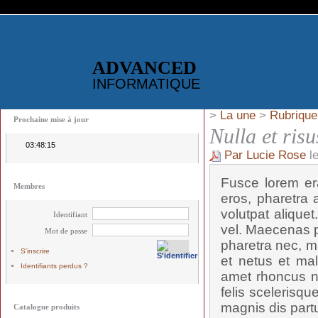
ADVANCED
INFORMATIQUE
>
La une
>
Rubrique
Prochaine mise à jour
Nulla et risu
03:48:15
Par Lucie Rose
le
Fusce lorem era
Membres
eros, pharetra a
volutpat alique
Identifiant
vel. Maecenas p
Mot de passe
pharetra nec, ma
S'inscrire
et netus et mal
Identifiants perdus ?
amet rhoncus n
felis scelerisqu
magnis dis partu
Catalogue produits