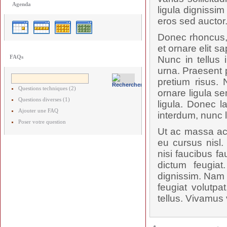
Agenda
ligula dignissi
eros sed auctor
Donec rhoncus, 
et ornare elit s
FAQs
Nunc in tellus 
urna. Praesent p
pretium risus.
Questions techniques (2)
ornare ligula se
Questions diverses (1)
ligula. Donec l
Ajouter une FAQ
interdum, nunc 
Poser votre question
Ut ac massa ac 
eu cursus nisl.
nisi faucibus f
dictum feugiat
dignissim. Nam p
feugiat volutpa
tellus. Vivamus 