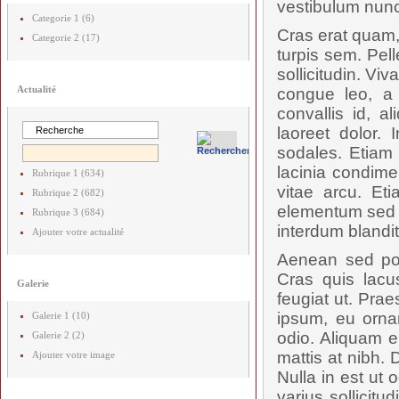
vestibulum nunc
Categorie 1 (6)
Cras erat quam,
Categorie 2 (17)
turpis sem. Pel
sollicitudin. V
Actualité
congue leo, a 
convallis id, 
laoreet dolor. 
sodales. Etiam 
lacinia condime
Rubrique 1 (634)
vitae arcu. Et
Rubrique 2 (682)
elementum sed p
Rubrique 3 (684)
interdum blandit.
Ajouter votre actualité
Aenean sed posu
Cras quis lac
Galerie
feugiat ut. Prae
ipsum, eu orna
Galerie 1 (10)
odio. Aliquam e
Galerie 2 (2)
mattis at nibh. 
Ajouter votre image
Nulla in est ut 
varius sollicit