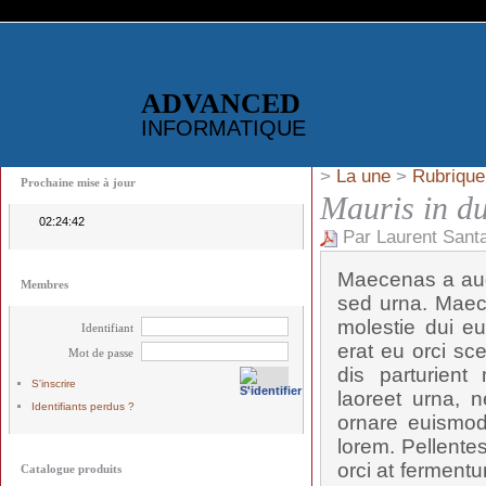
ADVANCED
INFORMATIQUE
>
La une
>
Rubrique
Prochaine mise à jour
Mauris in du
02:24:42
Par Laurent Santa
Maecenas a aug
Membres
sed urna. Maec
molestie dui eu
Identifiant
erat eu orci sc
Mot de passe
dis parturient
S'inscrire
laoreet urna, n
Identifiants perdus ?
ornare euismod,
lorem. Pellente
orci at fermentu
Catalogue produits