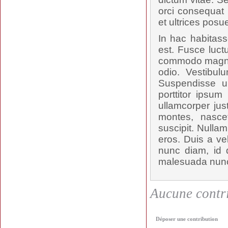
orci consequat 
et ultrices posu
In hac habitass
est. Fusce luct
commodo magna t
odio. Vestibul
Suspendisse u
porttitor ipsum
ullamcorper jus
montes, nascet
suscipit. Nulla
eros. Duis a ve
nunc diam, id d
malesuada nunc,
Aucune contri
Déposer une contribution