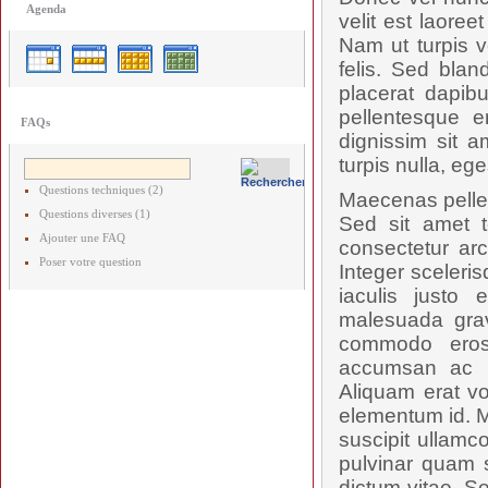
Agenda
velit est laore
Nam ut turpis v
felis. Sed blan
placerat dapibu
pellentesque e
FAQs
dignissim sit a
turpis nulla, ege
Questions techniques (2)
Maecenas pellent
Questions diverses (1)
Sed sit amet t
Ajouter une FAQ
consectetur arc
Poser votre question
Integer sceleris
iaculis justo 
malesuada grav
commodo eros
accumsan ac ru
Aliquam erat vo
elementum id. M
suscipit ullamc
pulvinar quam s
dictum vitae. S