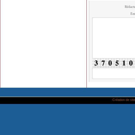
Rédact
Em
Création de site