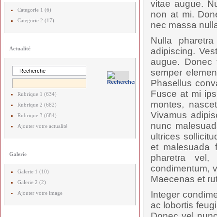
vitae augue. Nu
Categorie 1 (6)
non at mi. Done
Categorie 2 (17)
nec massa nulla
Nulla pharetr
Actualité
adipiscing. Ves
augue. Donec t
semper elementu
Phasellus conval
Fusce at mi ips
Rubrique 1 (634)
montes, nascetu
Rubrique 2 (682)
Vivamus adipis
Rubrique 3 (684)
nunc malesuada
Ajouter votre actualité
ultrices sollici
et malesuada f
Galerie
pharetra vel,
condimentum, vel
Galerie 1 (10)
Maecenas et rut
Galerie 2 (2)
Integer condime
Ajouter votre image
ac lobortis feug
Donec vel nunc 