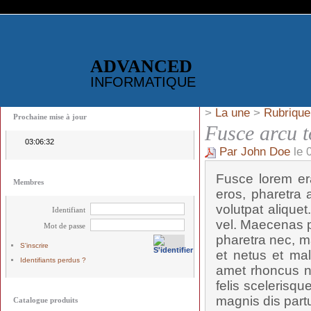
ADVANCED
INFORMATIQUE
>
La une
>
Rubrique
Prochaine mise à jour
Fusce arcu t
03:06:32
Par John Doe
le 
Fusce lorem era
Membres
eros, pharetra a
volutpat alique
Identifiant
vel. Maecenas p
Mot de passe
pharetra nec, ma
S'inscrire
et netus et mal
Identifiants perdus ?
amet rhoncus n
felis scelerisqu
magnis dis partu
Catalogue produits