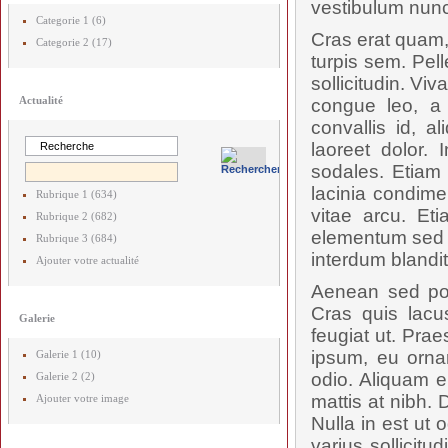
vestibulum nunc
Categorie 1 (6)
Cras erat quam,
Categorie 2 (17)
turpis sem. Pel
sollicitudin. V
Actualité
congue leo, a 
convallis id, 
laoreet dolor. 
sodales. Etiam 
lacinia condime
Rubrique 1 (634)
vitae arcu. Et
Rubrique 2 (682)
elementum sed p
Rubrique 3 (684)
interdum blandit.
Ajouter votre actualité
Aenean sed posu
Cras quis lac
Galerie
feugiat ut. Prae
ipsum, eu orna
Galerie 1 (10)
odio. Aliquam e
Galerie 2 (2)
mattis at nibh. 
Ajouter votre image
Nulla in est ut 
varius sollicit