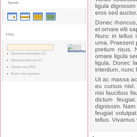
Agenda
ligula dignissi
eros sed auctor
Donec rhoncus, 
et ornare elit s
FAQs
Nunc in tellus 
urna. Praesent p
pretium risus.
Questions techniques (2)
ornare ligula se
Questions diverses (1)
ligula. Donec l
Ajouter une FAQ
interdum, nunc 
Poser votre question
Ut ac massa ac 
eu cursus nisl.
nisi faucibus f
dictum feugiat
dignissim. Nam p
feugiat volutpa
tellus. Vivamus 