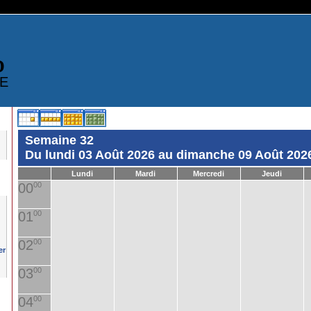
D
E
Semaine 32
Du lundi 03 Août 2026 au dimanche 09 Août 202
Lundi
Mardi
Mercredi
Jeudi
00
00
01
00
02
00
03
00
04
00