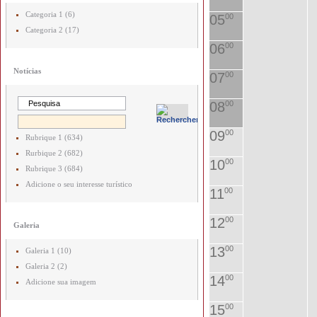
Categoria 1 (6)
05
00
Categoria 2 (17)
06
00
Notícias
07
00
08
00
09
00
Rubrique 1 (634)
Rurbique 2 (682)
10
00
Rubrique 3 (684)
Adicione o seu interesse turístico
11
00
12
00
Galeria
13
00
Galeria 1 (10)
Galeria 2 (2)
14
00
Adicione sua imagem
15
00