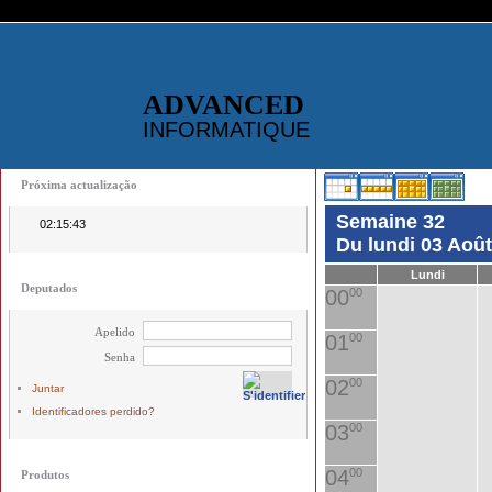
ADVANCED
INFORMATIQUE
Próxima actualização
Semaine 32
02:15:43
Du lundi 03 Aoû
Lundi
Deputados
00
00
Apelido
01
00
Senha
02
00
Juntar
Identificadores perdido?
03
00
04
00
Produtos