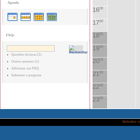
Agenda
16
00
17
00
18
00
FAQs
19
00
Questões técnicas (2)
20
00
Outros assuntos (1)
Adicionar sua FAQ
21
00
Submeter a pergunta
22
00
23
00
Websites c