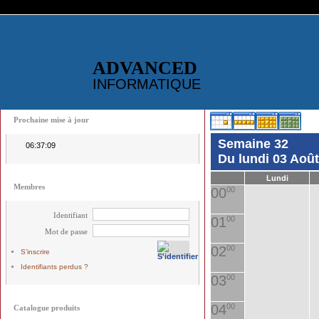
ADVANCED
INFORMATIQUE
Prochaine mise à jour
Semaine 32
06:37:09
Du lundi 03 Aoû
Lundi
Membres
00
00
Identifiant
01
00
Mot de passe
02
00
S'inscrire
Identifiants perdus ?
03
00
04
00
Catalogue produits