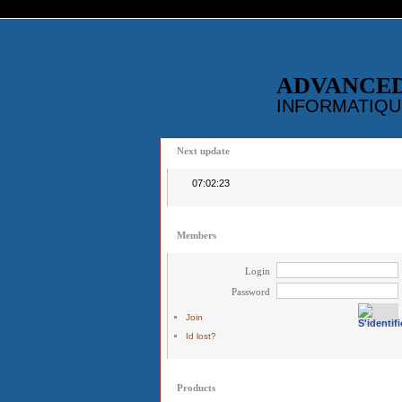
ADVANCE
INFORMATIQU
Next update
07:02:23
Members
Login
Password
Join
Id lost?
Products