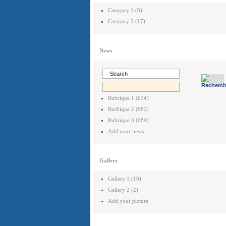
Category 1 (6)
Category 2 (17)
News
Rubrique 1 (634)
Rurbique 2 (682)
Rubrique 3 (684)
Add your news
Gallery
Gallery 1 (10)
Gallery 2 (2)
Add your picture