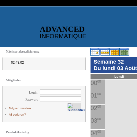
ADVANCED
INFORMATIQUE
Nächste aktualisierung
Semaine 32
02:49:02
Du lundi 03 Aoû
Lundi
Mitglieder
00
00
Login
01
00
Passwort
02
00
Mitglied werden
AI verloren?
03
00
04
00
Produktkatalog