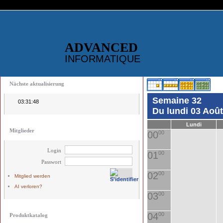
ADVANCED
INFORMATIQUE
Nächste aktualisierung
Semaine 32
03:31:48
Du lundi 03 Aoû
Lundi
Mitglieder
00
00
Login
01
00
Passwort
02
00
Mitglied werden
AI verloren?
03
00
04
00
Produktkatalog