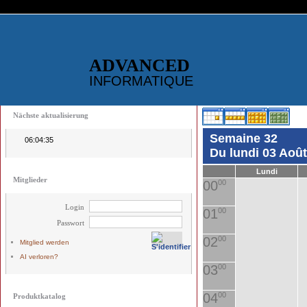
ADVANCED
INFORMATIQUE
Nächste aktualisierung
Semaine 32
06:04:35
Du lundi 03 Aoû
Lundi
Mitglieder
00
00
Login
01
00
Passwort
02
00
Mitglied werden
AI verloren?
03
00
04
00
Produktkatalog