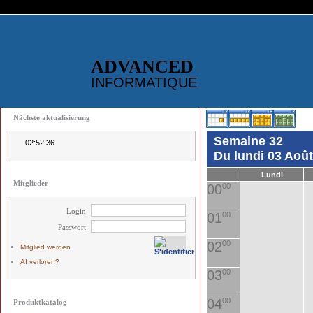
ADVANCED
INFORMATIQUE
Nächste aktualisierung
Semaine 32
02:52:36
Du lundi 03 Aoû
Lundi
Mitglieder
00
00
Login
01
00
Passwort
02
00
Mitglied werden
AI verloren?
03
00
04
00
Produktkatalog