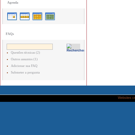
Agenda
FAQs
Questões técnicas (2)
Outros assuntos (1)
Adicionar sua FAQ
Submeter a pergunta
Websites c