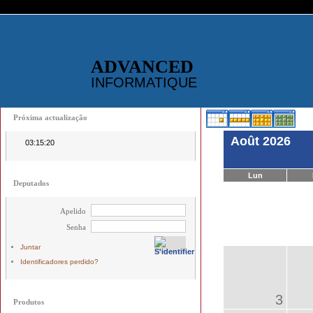
ADVANCED
INFORMATIQUE
Próxima actualização
Août 2026
03:15:20
Lun
Deputados
Apelido
Senha
Juntar
Identificadores perdido?
3
Produtos