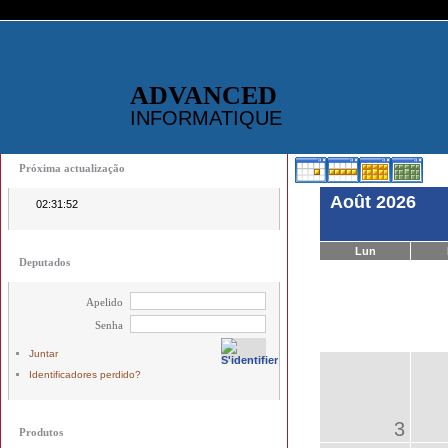
ADVANCED
INFORMATIQUE
Próxima actualização
Août 2026
02:31:52
Lun
Deputados
Apelido
Senha
Juntar
Identificadores perdido?
3
Produtos