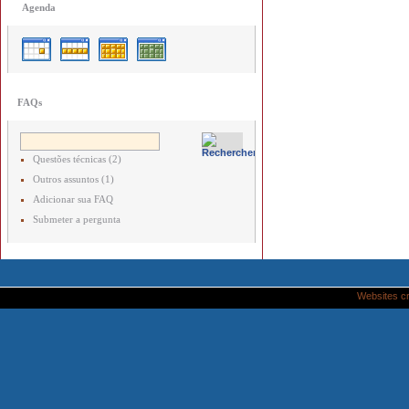
Agenda
FAQs
Questões técnicas (2)
Outros assuntos (1)
Adicionar sua FAQ
Submeter a pergunta
Websites c