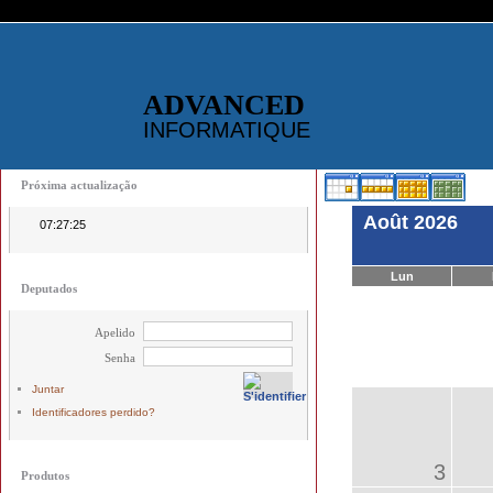
ADVANCED
INFORMATIQUE
Próxima actualização
Août 2026
07:27:25
Lun
Deputados
Apelido
Senha
Juntar
Identificadores perdido?
3
Produtos