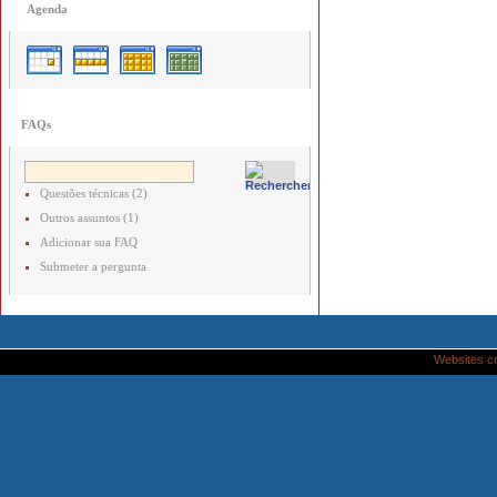
Agenda
FAQs
Questões técnicas (2)
Outros assuntos (1)
Adicionar sua FAQ
Submeter a pergunta
Websites c