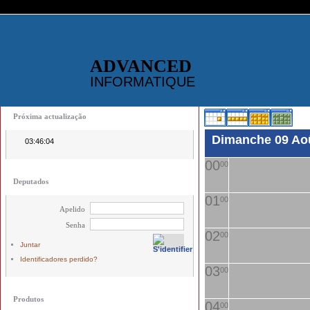
ADVANCED
INFORMATIQUE
Próxima actualização
Dimanche 09 Ao
03:46:04
00
00
Deputados
01
00
Apelido
Senha
02
00
Juntar
Identificadores perdido?
03
00
Produtos
04
00