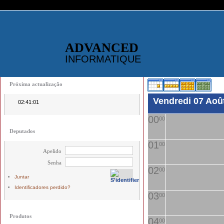
ADVANCED
INFORMATIQUE
Próxima actualização
Vendredi 07 Aoû
02:41:01
00
00
Deputados
01
00
Apelido
Senha
02
00
Juntar
Identificadores perdido?
03
00
Produtos
04
00