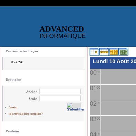
ADVANCED
INFORMATIQUE
Próxima actualização
Lundi 10 Août 2
05:42:41
00
00
Deputados
01
00
Apelido
Senha
02
00
Juntar
Identificadores perdido?
03
00
Produtos
04
00