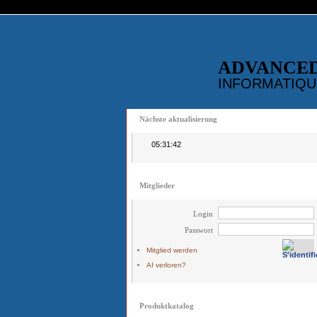
ADVANCE
INFORMATIQU
Nächste aktualisierung
05:31:42
Mitglieder
Login
Passwort
Mitglied werden
AI verloren?
Produktkatalog