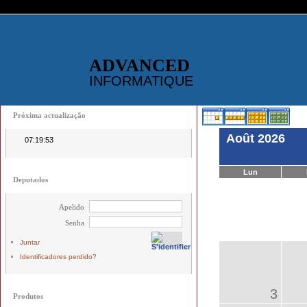
ADVANCED
INFORMATIQUE
Próxima actualização
Août 2026
07:19:53
Lun
Deputados
Apelido
Senha
Juntar
Identificadores perdido?
3
Produtos