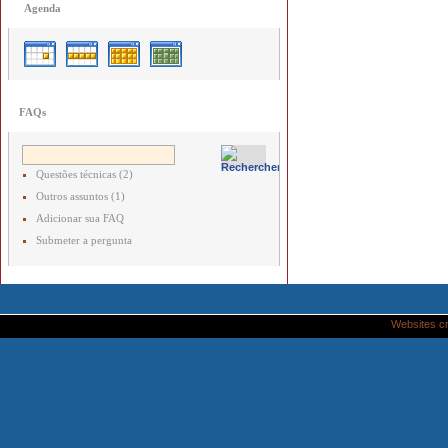
Agenda
FAQs
Questões técnicas (2)
Outros assuntos (1)
Adicionar sua FAQ
Submeter a pergunta
Websites c