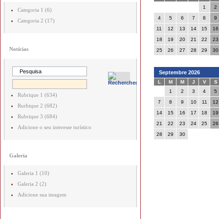
1
2
Categoria 1 (6)
4
5
6
7
8
9
Categoria 2 (17)
11
12
13
14
15
16
18
19
20
21
22
23
Notícias
25
26
27
28
29
30
Septembre 2026
L
M
M
J
V
S
1
2
3
4
5
Rubrique 1 (634)
7
8
9
10
11
12
Rurbique 2 (682)
14
15
16
17
18
19
Rubrique 3 (684)
21
22
23
24
25
26
Adicione o seu interesse turístico
28
29
30
Galeria
Galeria 1 (10)
Galeria 2 (2)
Adicione sua imagem