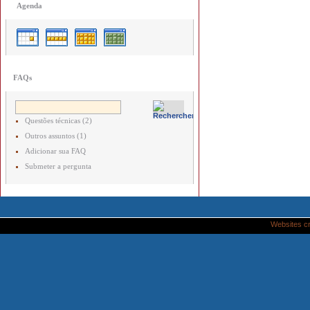
Agenda
FAQs
Questões técnicas (2)
Outros assuntos (1)
Adicionar sua FAQ
Submeter a pergunta
Websites c