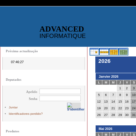
ADVANCED
INFORMATIQUE
Próxima actualização
2026
07:46:27
Janvier 2026
Deputados
L
M
M
J
V
S
1
2
3
Apelido
5
6
7
8
9
10
Senha
12
13
14
15
16
17
Juntar
19
20
21
22
23
24
Identificadores perdido?
26
27
28
29
30
31
Mai 2026
Produtos
L
M
M
J
V
S