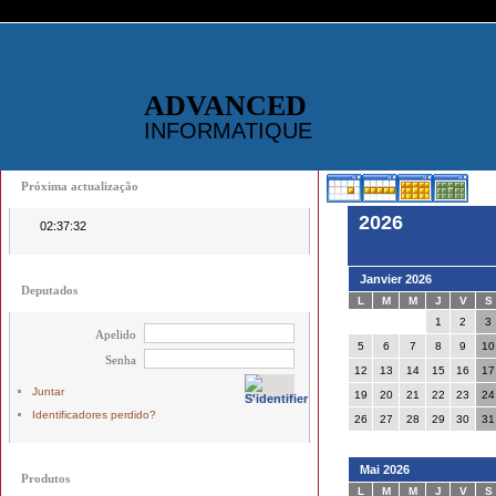
ADVANCED
INFORMATIQUE
Próxima actualização
2026
02:37:32
Janvier 2026
Deputados
L
M
M
J
V
S
1
2
3
Apelido
5
6
7
8
9
10
Senha
12
13
14
15
16
17
Juntar
19
20
21
22
23
24
Identificadores perdido?
26
27
28
29
30
31
Mai 2026
Produtos
L
M
M
J
V
S