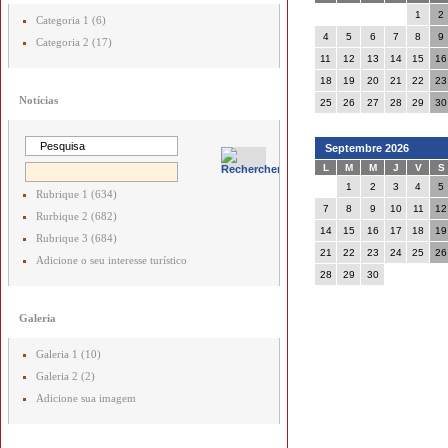
1
2
Categoria 1 (6)
4
5
6
7
8
9
Categoria 2 (17)
11
12
13
14
15
16
18
19
20
21
22
23
Notícias
25
26
27
28
29
30
Septembre 2026
L
M
M
J
V
S
1
2
3
4
5
Rubrique 1 (634)
7
8
9
10
11
12
Rurbique 2 (682)
14
15
16
17
18
19
Rubrique 3 (684)
21
22
23
24
25
26
Adicione o seu interesse turístico
28
29
30
Galeria
Galeria 1 (10)
Galeria 2 (2)
Adicione sua imagem