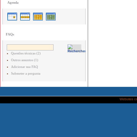
Agenda
FAQs
Questões técnicas (2)
Outros assuntos (1)
Adicionar sua FAQ
Submeter a pergunta
Websites c