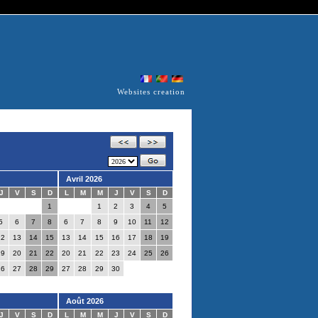
Websites creation
Avril 2026
J
V
S
D
L
M
M
J
V
S
D
1
1
2
3
4
5
5
6
7
8
6
7
8
9
10
11
12
12
13
14
15
13
14
15
16
17
18
19
19
20
21
22
20
21
22
23
24
25
26
26
27
28
29
27
28
29
30
Août 2026
J
V
S
D
L
M
M
J
V
S
D