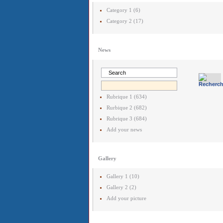
Category 1 (6)
Category 2 (17)
News
Rubrique 1 (634)
Rurbique 2 (682)
Rubrique 3 (684)
Add your news
Gallery
Gallery 1 (10)
Gallery 2 (2)
Add your picture