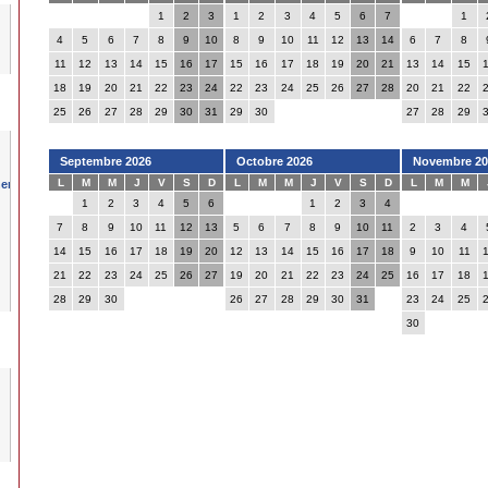
1
2
3
1
2
3
4
5
6
7
1
4
5
6
7
8
9
10
8
9
10
11
12
13
14
6
7
8
11
12
13
14
15
16
17
15
16
17
18
19
20
21
13
14
15
18
19
20
21
22
23
24
22
23
24
25
26
27
28
20
21
22
25
26
27
28
29
30
31
29
30
27
28
29
Septembre 2026
Octobre 2026
Novembre 20
L
M
M
J
V
S
D
L
M
M
J
V
S
D
L
M
M
1
2
3
4
5
6
1
2
3
4
7
8
9
10
11
12
13
5
6
7
8
9
10
11
2
3
4
14
15
16
17
18
19
20
12
13
14
15
16
17
18
9
10
11
21
22
23
24
25
26
27
19
20
21
22
23
24
25
16
17
18
28
29
30
26
27
28
29
30
31
23
24
25
30