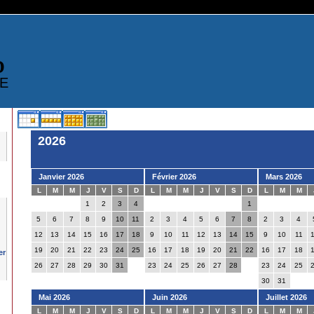
D
E
2026
Janvier 2026
Février 2026
Mars 2026
L
M
M
J
V
S
D
L
M
M
J
V
S
D
L
M
M
1
2
3
4
1
5
6
7
8
9
10
11
2
3
4
5
6
7
8
2
3
4
12
13
14
15
16
17
18
9
10
11
12
13
14
15
9
10
11
19
20
21
22
23
24
25
16
17
18
19
20
21
22
16
17
18
26
27
28
29
30
31
23
24
25
26
27
28
23
24
25
30
31
Mai 2026
Juin 2026
Juillet 2026
L
M
M
J
V
S
D
L
M
M
J
V
S
D
L
M
M