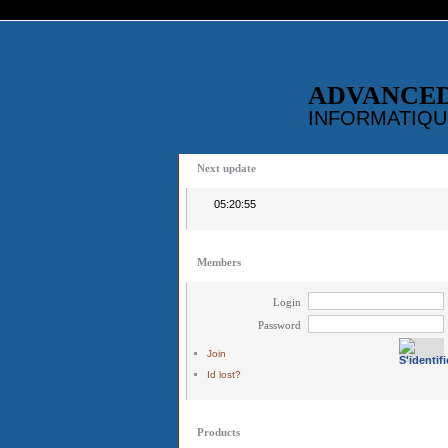
ADVANCE
INFORMATIQU
Next update
05:20:55
Members
Login
Password
Join
Id lost?
Products