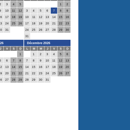
2
3
4
5
1
2
9
10
11
12
3
4
5
6
7
8
9
16
17
18
19
10
11
12
13
14
15
16
23
24
25
26
17
18
19
20
21
22
23
30
31
24
25
26
27
28
29
30
31
26
Décembre 2026
J
V
S
D
L
M
M
J
V
S
D
1
1
2
3
4
5
6
5
6
7
8
7
8
9
10
11
12
13
12
13
14
15
14
15
16
17
18
19
20
19
20
21
22
21
22
23
24
25
26
27
26
27
28
29
28
29
30
31