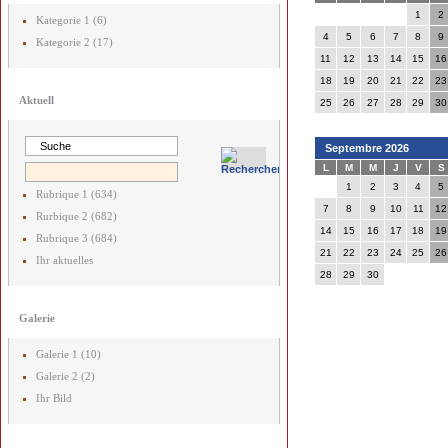
1
2
Kategorie 1 (6)
4
5
6
7
8
9
Kategorie 2 (17)
11
12
13
14
15
16
18
19
20
21
22
23
Aktuell
25
26
27
28
29
30
Septembre 2026
L
M
M
J
V
S
1
2
3
4
5
Rubrique 1 (634)
7
8
9
10
11
12
Rurbique 2 (682)
14
15
16
17
18
19
Rubrique 3 (684)
21
22
23
24
25
26
Ihr aktuelles
28
29
30
Galerie
Galerie 1 (10)
Galerie 2 (2)
Ihr Bild