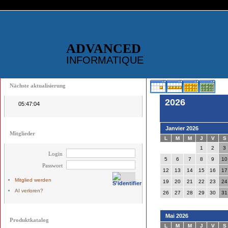
ADVANCED
INFORMATIQUE
Nächste aktualisierung
2026
05:47:04
Janvier 2026
Mitglieder
L
M
M
J
V
S
1
2
3
Login
5
6
7
8
9
10
Passwort
12
13
14
15
16
17
Mitglied werden
19
20
21
22
23
24
AI verloren?
26
27
28
29
30
31
Mai 2026
Produktkatalog
L
M
M
J
V
S