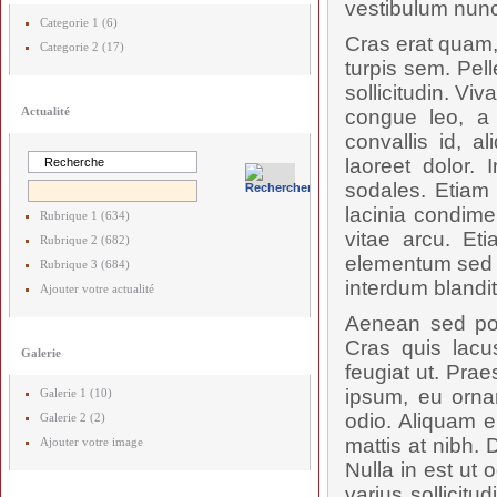
vestibulum nunc
Categorie 1 (6)
Cras erat quam,
Categorie 2 (17)
turpis sem. Pel
sollicitudin. V
Actualité
congue leo, a 
convallis id, 
laoreet dolor. 
sodales. Etiam 
lacinia condime
Rubrique 1 (634)
vitae arcu. Et
Rubrique 2 (682)
elementum sed p
Rubrique 3 (684)
interdum blandit.
Ajouter votre actualité
Aenean sed posu
Cras quis lac
Galerie
feugiat ut. Prae
ipsum, eu orna
Galerie 1 (10)
odio. Aliquam e
Galerie 2 (2)
mattis at nibh. 
Ajouter votre image
Nulla in est ut 
varius sollicit