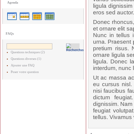
Agenda
ligula dignissi
eros sed auctor
Donec rhoncus, 
et ornare elit s
FAQs
Nunc in tellus 
urna. Praesent p
pretium risus.
Questions techniques (2)
ornare ligula se
Questions diverses (1)
ligula. Donec l
Ajouter une FAQ
interdum, nunc 
Poser votre question
Ut ac massa ac 
eu cursus nisl.
nisi faucibus f
dictum feugiat
dignissim. Nam p
feugiat volutpa
tellus. Vivamus 