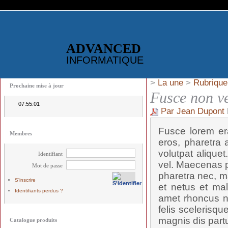
ADVANCED
INFORMATIQUE
>
La une
>
Rubrique
Prochaine mise à jour
Fusce non ve
07:55:01
Par Jean Dupont
Fusce lorem era
Membres
eros, pharetra a
volutpat alique
Identifiant
vel. Maecenas p
Mot de passe
pharetra nec, ma
S'inscrire
et netus et mal
Identifiants perdus ?
amet rhoncus n
felis scelerisqu
magnis dis partu
Catalogue produits