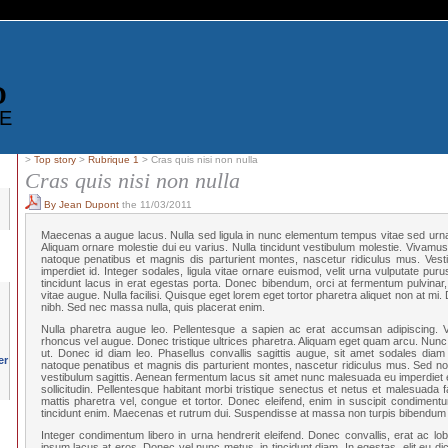
D
E
>
Top story
>
Rubrique 1
> Cras quis nisi non nulla
Cras quis nisi non nulla
By Jean Dupont
the 11/03/2011
Maecenas a augue lacus. Nulla sed ligula in nunc elementum tempus vitae sed urn
Aliquam ornare molestie dui eu varius. Nulla tincidunt vestibulum molestie. Vivamu
natoque penatibus et magnis dis parturient montes, nascetur ridiculus mus. Vest
imperdiet id. Integer sodales, ligula vitae ornare euismod, velit urna vulputate puru
tincidunt lacus in erat egestas porta. Donec bibendum, orci at fermentum pulvinar,
vitae augue. Nulla facilisi. Quisque eget lorem eget tortor pharetra aliquet non at mi
nibh. Sed nec massa nulla, quis placerat enim.
Nulla pharetra augue leo. Pellentesque a sapien ac erat accumsan adipiscing. V
rhoncus vel augue. Donec tristique ultrices pharetra. Aliquam eget quam arcu. Nunc
ut. Donec id diam leo. Phasellus convallis sagittis augue, sit amet sodales diam 
natoque penatibus et magnis dis parturient montes, nascetur ridiculus mus. Sed non 
vestibulum sagittis. Aenean fermentum lacus sit amet nunc malesuada eu imperdiet 
sollicitudin. Pellentesque habitant morbi tristique senectus et netus et malesuada
mattis pharetra vel, congue et tortor. Donec eleifend, enim in suscipit condimentu
tincidunt enim. Maecenas et rutrum dui. Suspendisse at massa non turpis bibendum 
Integer condimentum libero in urna hendrerit eleifend. Donec convallis, erat ac lobor
ipsum lacus at eros. Donec vel nunc metus, in tincidunt diam. In egestas, elit eu dic