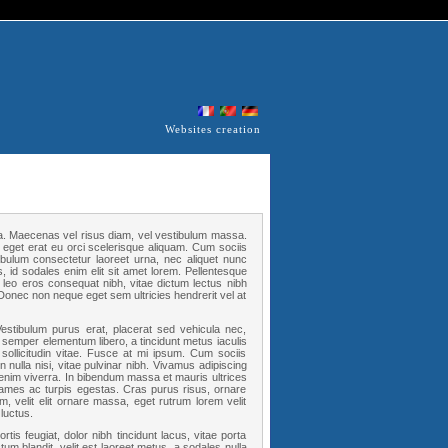
Websites creation
a. Maecenas vel risus diam, vel vestibulum massa.
s eget erat eu orci scelerisque aliquam. Cum sociis
ibulum consectetur laoreet urna, nec aliquet nunc
s, id sodales enim elit sit amet lorem. Pellentesque
 leo eros consequat nibh, vitae dictum lectus nibh
. Donec non neque eget sem ultricies hendrerit vel at
estibulum purus erat, placerat sed vehicula nec,
 semper elementum libero, a tincidunt metus iaculis
sollicitudin vitae. Fusce at mi ipsum. Cum sociis
nulla nisi, vitae pulvinar nibh. Vivamus adipiscing
enim viverra. In bibendum massa et mauris ultrices
 fames ac turpis egestas. Cras purus risus, ornare
m, velit elit ornare massa, eget rutrum lorem velit
luctus.
tis feugiat, dolor nibh tincidunt lacus, vitae porta
tum blandit, velit est laoreet metus, a sodales nulla