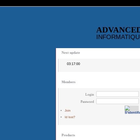
ADVANCE
INFORMATIQU
Next update
03:17:00
Members
Login
Password
Join
Id lost?
Products