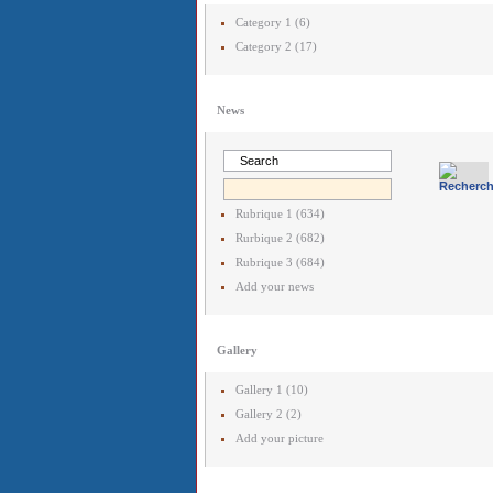
Category 1 (6)
Category 2 (17)
News
Rubrique 1 (634)
Rurbique 2 (682)
Rubrique 3 (684)
Add your news
Gallery
Gallery 1 (10)
Gallery 2 (2)
Add your picture