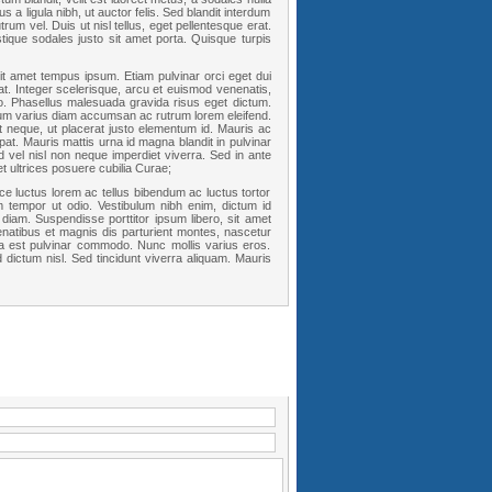
 a ligula nibh, ut auctor felis. Sed blandit interdum
trum vel. Duis ut nisl tellus, eget pellentesque erat.
stique sodales justo sit amet porta. Quisque turpis
 sit amet tempus ipsum. Etiam pulvinar orci eget dui
at. Integer scelerisque, arcu et euismod venenatis,
leo. Phasellus malesuada gravida risus eget dictum.
sum varius diam accumsan ac rutrum lorem eleifend.
t neque, ut placerat justo elementum id. Mauris ac
at. Mauris mattis urna id magna blandit in pulvinar
 vel nisl non neque imperdiet viverra. Sed in ante
t ultrices posuere cubilia Curae;
ce luctus lorem ac tellus bibendum ac luctus tortor
 tempor ut odio. Vestibulum nibh enim, dictum id
diam. Suspendisse porttitor ipsum libero, sit amet
natibus et magnis dis parturient montes, nascetur
lla est pulvinar commodo. Nunc mollis varius eros.
 dictum nisl. Sed tincidunt viverra aliquam. Mauris