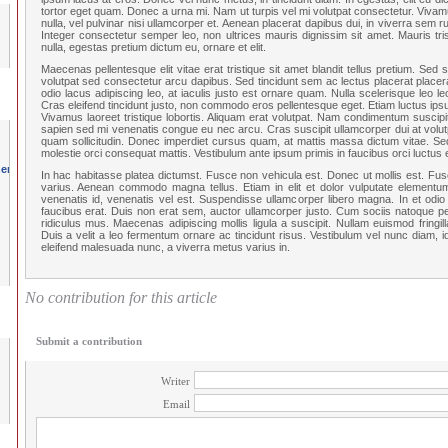
tortor eget quam. Donec a urna mi. Nam ut turpis vel mi volutpat consectetur. Vivamus
nulla, vel pulvinar nisi ullamcorper et. Aenean placerat dapibus dui, in viverra sem ru
Integer consectetur semper leo, non ultrices mauris dignissim sit amet. Mauris tri
nulla, egestas pretium dictum eu, ornare et elit.
Maecenas pellentesque elit vitae erat tristique sit amet blandit tellus pretium. Sed
volutpat sed consectetur arcu dapibus. Sed tincidunt sem ac lectus placerat placer
odio lacus adipiscing leo, at iaculis justo est ornare quam. Nulla scelerisque leo 
Cras eleifend tincidunt justo, non commodo eros pellentesque eget. Etiam luctus ip
Vivamus laoreet tristique lobortis. Aliquam erat volutpat. Nam condimentum suscipi
sapien sed mi venenatis congue eu nec arcu. Cras suscipit ullamcorper dui at volutp
quam sollicitudin. Donec imperdiet cursus quam, at mattis massa dictum vitae. Sed
molestie orci consequat mattis. Vestibulum ante ipsum primis in faucibus orci luctus e
In hac habitasse platea dictumst. Fusce non vehicula est. Donec ut mollis est. Fus
varius. Aenean commodo magna tellus. Etiam in elit et dolor vulputate elementum
venenatis id, venenatis vel est. Suspendisse ullamcorper libero magna. In et odio 
faucibus erat. Duis non erat sem, auctor ullamcorper justo. Cum sociis natoque pe
ridiculus mus. Maecenas adipiscing mollis ligula a suscipit. Nullam euismod fringi
Duis a velit a leo fermentum ornare ac tincidunt risus. Vestibulum vel nunc diam, id
eleifend malesuada nunc, a viverra metus varius in.
No contribution for this article
Submit a contribution
Writer
Email