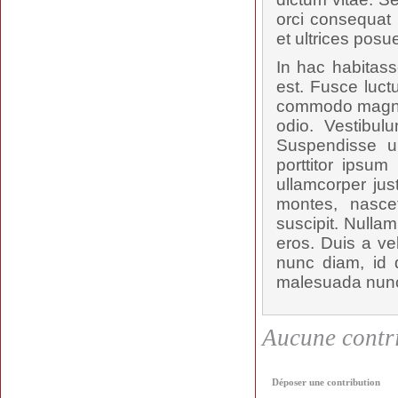
orci consequat 
et ultrices posu
In hac habitass
est. Fusce luct
commodo magna t
odio. Vestibul
Suspendisse u
porttitor ipsum
ullamcorper jus
montes, nascet
suscipit. Nulla
eros. Duis a ve
nunc diam, id d
malesuada nunc,
Aucune contri
Déposer une contribution