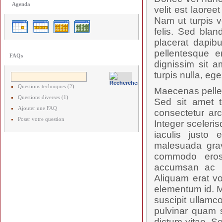
Agenda
velit est laore
Nam ut turpis v
felis. Sed blan
placerat dapibu
pellentesque e
FAQs
dignissim sit a
turpis nulla, ege
Questions techniques (2)
Maecenas pellent
Questions diverses (1)
Sed sit amet t
Ajouter une FAQ
consectetur arc
Poser votre question
Integer sceleris
iaculis justo 
malesuada grav
commodo eros
accumsan ac ru
Aliquam erat vo
elementum id. M
suscipit ullamc
pulvinar quam s
dictum vitae. S