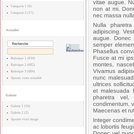
vitae augue. Nu
Categorie 1 (6)
non at mi. Done
Categorie 2 (17)
nec massa nulla
Nulla pharetr
Actualité
adipiscing. Ves
augue. Donec t
semper elementu
Phasellus conval
Fusce at mi ips
Rubrique 1 (634)
montes, nascetu
Rubrique 2 (682)
Vivamus adipis
Rubrique 3 (684)
nunc malesuada
Ajouter votre actualité
ultrices sollici
et malesuada f
Galerie
pharetra vel,
condimentum, vel
Galerie 1 (10)
Maecenas et rut
Galerie 2 (2)
Integer condime
Ajouter votre image
ac lobortis feug
Donec vel nunc 