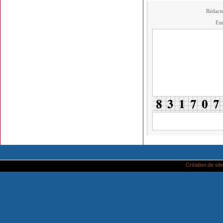
Rédact
Em
Création de site