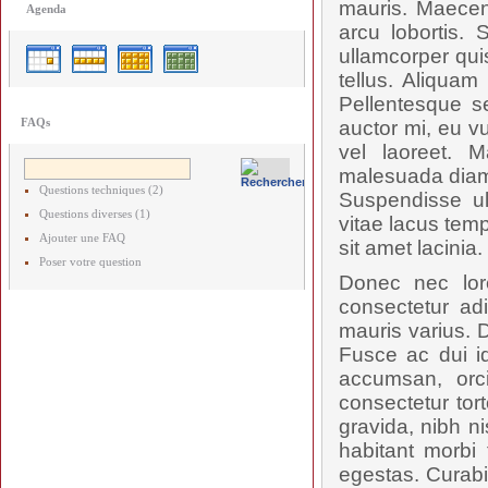
mauris. Maecen
Agenda
arcu lobortis.
ullamcorper qui
tellus. Aliquam
Pellentesque s
FAQs
auctor mi, eu vu
vel laoreet. M
malesuada diam,
Questions techniques (2)
Suspendisse ul
Questions diverses (1)
vitae lacus tem
Ajouter une FAQ
sit amet lacinia.
Poser votre question
Donec nec lor
consectetur adi
mauris varius. D
Fusce ac dui id
accumsan, orc
consectetur tort
gravida, nibh ni
habitant morbi
egestas. Curabi