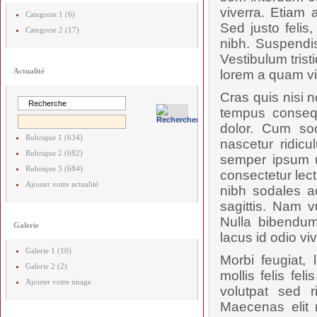
viverra. Etiam a
Categorie 1 (6)
Sed justo felis
Categorie 2 (17)
nibh. Suspendis
Vestibulum trist
Actualité
lorem a quam vi
Cras quis nisi n
tempus consequa
dolor. Cum soc
Rubrique 1 (634)
nascetur ridicu
Rubrique 2 (682)
semper ipsum u
Rubrique 3 (684)
consectetur lec
Ajouter votre actualité
nibh sodales a
sagittis. Nam 
Nulla bibendum
Galerie
lacus id odio vi
Galerie 1 (10)
Morbi feugiat, 
Galerie 2 (2)
mollis felis fe
Ajouter votre image
volutpat sed 
Maecenas elit 