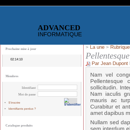
ADVANCED
INFORMATIQUE
>
La une
>
Rubrique
Prochaine mise à jour
Pellentesque
02:14:10
Par Jean Dupont
Nam vel congue
Membres
Pellentesque c
sollicitudin. I
Identifiant
Nam iaculis gra
Mot de passe
mauris ac turp
S'inscrire
Curabitur et an
Identifiants perdus ?
amet dapibus m
Nullam sed dapi
Catalogue produits
sem interdum eli