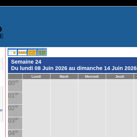
D
E
Semaine 24
Du lundi 08 Juin 2026 au dimanche 14 Juin 2026
Lundi
Mardi
Mercredi
Jeudi
00
00
01
00
02
00
03
00
04
00