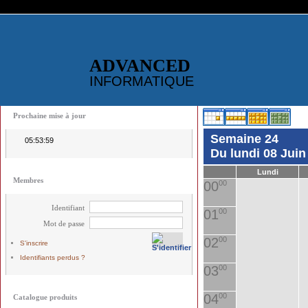
ADVANCED
INFORMATIQUE
Prochaine mise à jour
Semaine 24
05:53:59
Du lundi 08 Jui
Lundi
Membres
00
00
Identifiant
01
00
Mot de passe
02
00
S'inscrire
Identifiants perdus ?
03
00
04
00
Catalogue produits